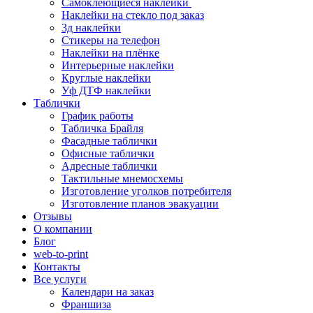
Самоклеющиеся наклейки
Наклейки на стекло под заказ
3д наклейки
Cтикеры на телефон
Наклейки на плёнке
Интерьерные наклейки
Круглые наклейки
Уф ДТФ наклейки
Таблички
График работы
Табличка Брайля
Фасадные таблички
Офисные таблички
Адресные таблички
Тактильные мнемосхемы
Изготовление уголков потребителя
Изготовление планов эвакуации
Отзывы
О компании
Блог
web-to-print
Контакты
Все услуги
Календари на заказ
Франшиза