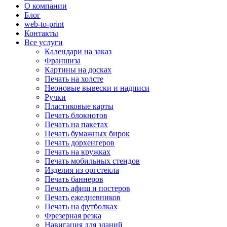
О компании
Блог
web-to-print
Контакты
Все услуги
Календари на заказ
Франшиза
Картины на досках
Печать на холсте
Неоновые вывески и надписи
Ручки
Пластиковые карты
Печать блокнотов
Печать на пакетах
Печать бумажных бирок
Печать дорхенгеров
Печать на кружках
Печать мобильных стендов
Изделия из оргстекла
Печать баннеров
Печать афиш и постеров
Печать ежедневников
Печать на футболках
Фрезерная резка
Навигация для зданий