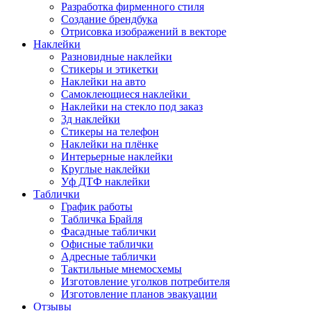
Разработка фирменного стиля
Создание брендбука
Отрисовка изображений в векторе
Наклейки
Разновидные наклейки
Стикеры и этикетки
Наклейки на авто
Самоклеющиеся наклейки
Наклейки на стекло под заказ
3д наклейки
Cтикеры на телефон
Наклейки на плёнке
Интерьерные наклейки
Круглые наклейки
Уф ДТФ наклейки
Таблички
График работы
Табличка Брайля
Фасадные таблички
Офисные таблички
Адресные таблички
Тактильные мнемосхемы
Изготовление уголков потребителя
Изготовление планов эвакуации
Отзывы