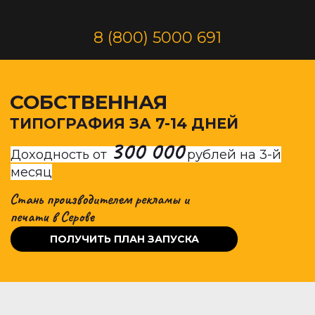
8 (800) 5000 691
СОБСТВЕННАЯ
ТИПОГРАФИЯ ЗА 7-14 ДНЕЙ
300 000
Доходность от
рублей
на 3-й
месяц
Стань производителем рекламы и
печати
в Серове
ПОЛУЧИТЬ ПЛАН ЗАПУСКА