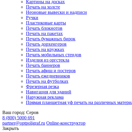
Картины на досках
Печать на холсте
Неоновые вывески и надписи
Ручки
Пластиковые карты
Печать блокнотов
Печать на пакетах
Печать бумажных бирок
Печать дорхенгеров
Печать на кружках
Печать мобильных стендов
Изделия из оргстекла
Печать баннеров
Печать афиш и постеров
Печать ежедневников
Печать на футболках
Фрезерная резка
Навигация для зданий
Наружная реклама
Прямая планшетная уф печать на различных матери
Ваш город:
Серов
8 (800) 5000 691
partner@optpoligraf.ru
Online-конструктор
Закрыть