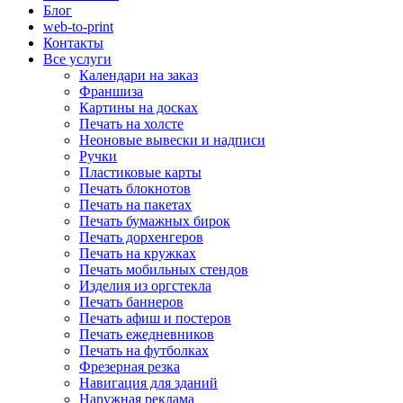
Блог
web-to-print
Контакты
Все услуги
Календари на заказ
Франшиза
Картины на досках
Печать на холсте
Неоновые вывески и надписи
Ручки
Пластиковые карты
Печать блокнотов
Печать на пакетах
Печать бумажных бирок
Печать дорхенгеров
Печать на кружках
Печать мобильных стендов
Изделия из оргстекла
Печать баннеров
Печать афиш и постеров
Печать ежедневников
Печать на футболках
Фрезерная резка
Навигация для зданий
Наружная реклама