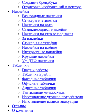
Создание брендбука
Отрисовка изображений в векторе
Наклейки
Разновидные наклейки
Стикеры и этикетки
Наклейки на авто
Самоклеющиеся наклейки
Наклейки на стекло под заказ
3д наклейки
Cтикеры на телефон
Наклейки на плёнке
Интерьерные наклейки
Круглые наклейки
Уф ДТФ наклейки
Таблички
График работы
Табличка Брайля
Фасадные таблички
Офисные таблички
Адресные таблички
Тактильные мнемосхемы
Изготовление уголков потребителя
Изготовление планов эвакуации
Отзывы
О компании