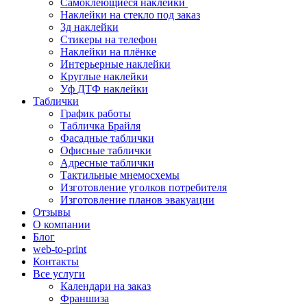
Самоклеющиеся наклейки
Наклейки на стекло под заказ
3д наклейки
Cтикеры на телефон
Наклейки на плёнке
Интерьерные наклейки
Круглые наклейки
Уф ДТФ наклейки
Таблички
График работы
Табличка Брайля
Фасадные таблички
Офисные таблички
Адресные таблички
Тактильные мнемосхемы
Изготовление уголков потребителя
Изготовление планов эвакуации
Отзывы
О компании
Блог
web-to-print
Контакты
Все услуги
Календари на заказ
Франшиза