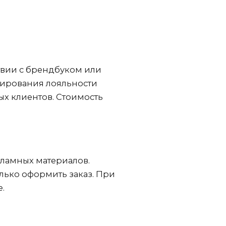
вии с брендбуком или
мирования лояльности
х клиентов. Стоимость
екламных материалов.
олько оформить заказ. При
е.