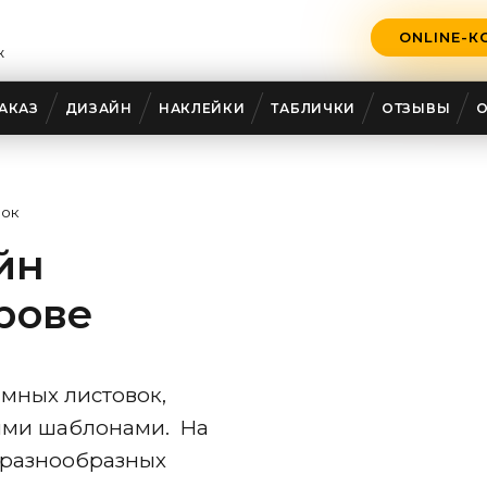
ONLINE-К
ж
АКАЗ
ДИЗАЙН
НАКЛЕЙКИ
ТАБЛИЧКИ
ОТЗЫВЫ
вок
йн
рове
мных листовок,
ыми шаблонами. На
 разнообразных