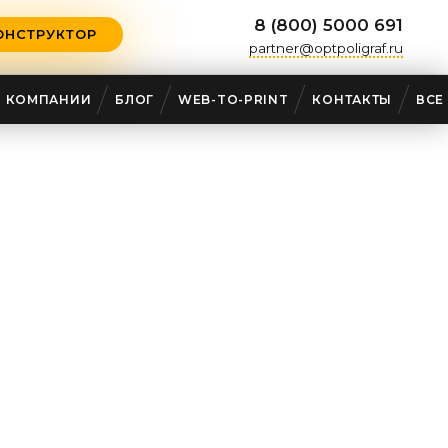
8 (800) 5000 691
ОНСТРУКТОР
partner@optpoligraf.ru
О КОМПАНИИ
БЛОГ
WEB-TO-PRINT
КОНТАКТЫ
ВСЕ