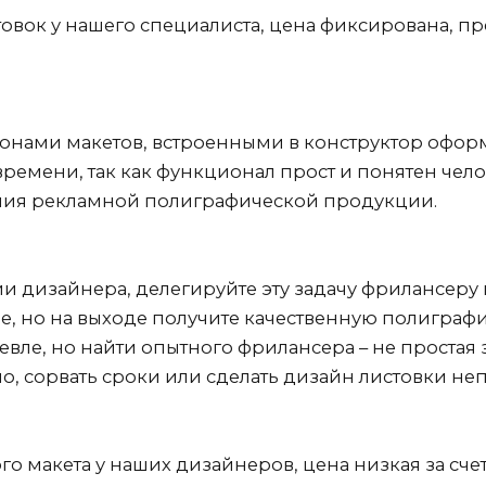
товок у нашего специалиста, цена фиксирована, п
онами макетов, встроенными в конструктор офор
времени, так как функционал прост и понятен чел
ия рекламной полиграфической продукции.
ии дизайнера, делегируйте эту задачу фрилансеру
, но на выходе получите качественную полиграфию
шевле, но найти опытного фрилансера – не простая
но, сорвать сроки или сделать дизайн листовки не
го макета у наших дизайнеров, цена низкая за сче