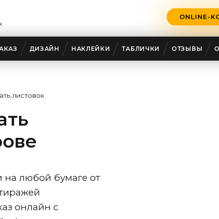
ONLINE-К
ж
АКАЗ
ДИЗАЙН
НАКЛЕЙКИ
ТАБЛИЧКИ
ОТЗЫВЫ
ать листовок
ать
рове
 на любой бумаге от
 тиражей
аз онлайн с