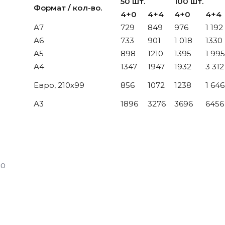
50 шт.
100 шт.
Формат / кол-во.
4+0
4+4
4+0
4+4
А7
729
849
976
1 192
А6
733
901
1 018
1330
А5
898
1210
1395
1 995
А4
1347
1947
1932
3 312
Евро, 210х99
856
1072
1238
1 646
А3
1896
3276
3696
6456
80