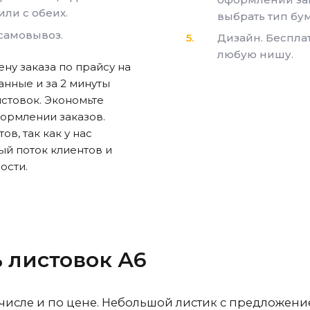
или с обеих.
выбрать тип бум
 самовывоз.
Дизайн. Беспла
любую нишу.
ену заказа по прайсу на
анные и за 2 минуты
истовок. Экономьте
ормлении заказов.
ов, так как у нас
й поток клиентов и
ости.
 листовок А6
 числе и по цене. Небольшой листик с предложени