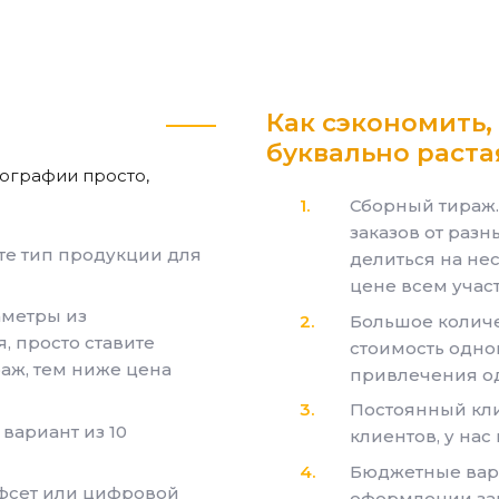
Как сэкономить,
буквально раста
пографии просто,
Сборный тираж
заказов от разн
те тип продукции для
делиться на нес
цене всем учас
аметры из
Большое количе
 просто ставите
стоимость одно
раж, тем ниже цена
привлечения од
Постоянный кли
вариант из 10
клиентов, у нас 
Бюджетные вар
офсет или цифровой
оформлении зак