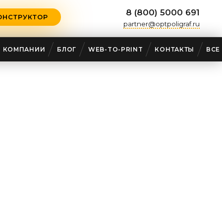
8 (800) 5000 691
ОНСТРУКТОР
partner@optpoligraf.ru
О КОМПАНИИ
БЛОГ
WEB-TO-PRINT
КОНТАКТЫ
ВСЕ