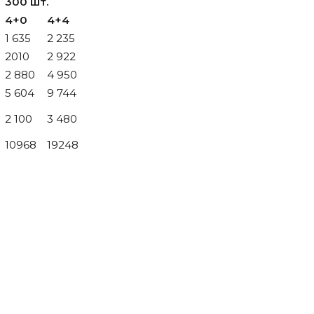
300 шт.
4+0
4+4
1 635
2 235
2010
2 922
2 880
4 950
5 604
9 744
2 100
3 480
10968
19248