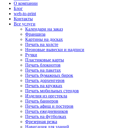
О компании
Блог
web-to-print
Контакты
Все услуги
Календари на заказ
Франшиза
Картины на досках
Печать на холсте
Неоновые вывески и надписи
Ручки
Пластиковые карты
Печать блокнотов
Печать на пакетах
Печать бумажных бирок
Печать дорхенгеров
Печать на кружках
Печать мобильных стендов
Изделия из оргстекла
Печать баннеров
Печать афиш и постеров
Печать ежедневников
Печать на футболках
Фрезерная резка
Навигация для зданий