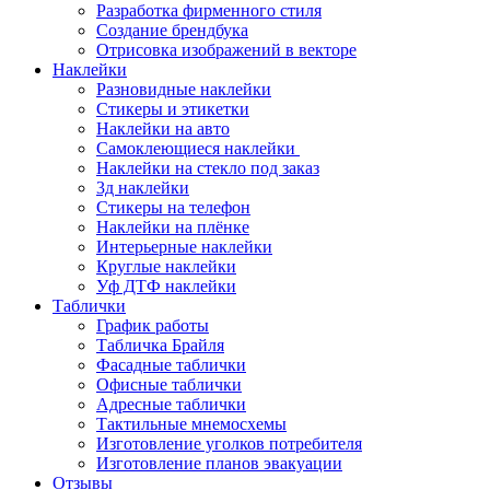
Разработка фирменного стиля
Создание брендбука
Отрисовка изображений в векторе
Наклейки
Разновидные наклейки
Стикеры и этикетки
Наклейки на авто
Самоклеющиеся наклейки
Наклейки на стекло под заказ
3д наклейки
Cтикеры на телефон
Наклейки на плёнке
Интерьерные наклейки
Круглые наклейки
Уф ДТФ наклейки
Таблички
График работы
Табличка Брайля
Фасадные таблички
Офисные таблички
Адресные таблички
Тактильные мнемосхемы
Изготовление уголков потребителя
Изготовление планов эвакуации
Отзывы