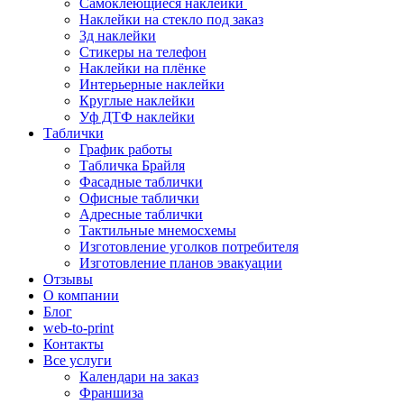
Самоклеющиеся наклейки
Наклейки на стекло под заказ
3д наклейки
Cтикеры на телефон
Наклейки на плёнке
Интерьерные наклейки
Круглые наклейки
Уф ДТФ наклейки
Таблички
График работы
Табличка Брайля
Фасадные таблички
Офисные таблички
Адресные таблички
Тактильные мнемосхемы
Изготовление уголков потребителя
Изготовление планов эвакуации
Отзывы
О компании
Блог
web-to-print
Контакты
Все услуги
Календари на заказ
Франшиза