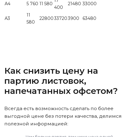
17
А4
5 760
11 580
21480
33000
400
11
А3
22800
33720
3900
63480
580
Как снизить
цену на
партию листовок,
напечатанных офсетом
?
Всегда есть возможность сделать по более
выгодной цене без потери качества, делимся
полезной информацией:
Чем больше партия, тем ниже цена одной