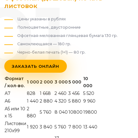
листовок
Цены указаны в рублях
Полноцветные, двусторонние
Офсетная-мелованная глянцевая бумага 130 гр.
Самоклеющаяся — 180 гр.
Черно-белая печать (1+1) — 80 гр.
ЗАКАЗАТЬ ОНЛАЙН
Формат
10
1 000
2 000
3 000
5 000
/ кол-во.
000
А7
828
1 668
2 460
3 456
5 520
А6
1 440
2 880
4 320
5 880
9 960
А5 или 10
2
5 760
8 040
10800
19800
х 15
880
Листовки
1 920
3 840
5 760
7 800
13 440
210х99