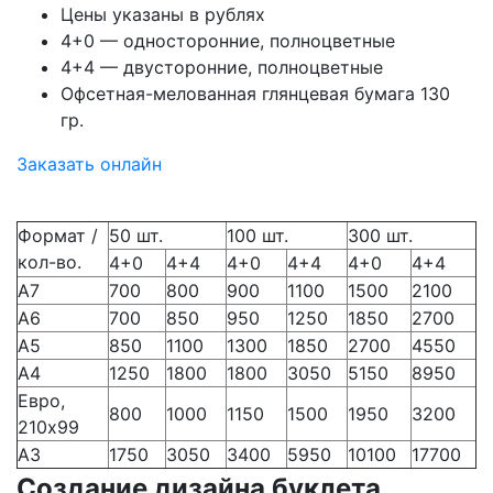
Цены указаны в рублях
4+0 — односторонние, полноцветные
4+4 — двусторонние, полноцветные
Офсетная-мелованная глянцевая бумага 130
гр.
Заказать онлайн
Формат /
50 шт.
100 шт.
300 шт.
кол-во.
4+0
4+4
4+0
4+4
4+0
4+4
А7
700
800
900
1100
1500
2100
А6
700
850
950
1250
1850
2700
А5
850
1100
1300
1850
2700
4550
А4
1250
1800
1800
3050
5150
8950
Евро,
800
1000
1150
1500
1950
3200
210х99
А3
1750
3050
3400
5950
10100
17700
Создание дизайна буклета