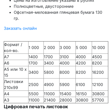
Цены на изготовление указаны в рублях
Полноцветные, двусторонние
Офсетная-мелованная глянцевая бумага 130
гр.
Заказать онлайн
Формат /
1 000
2 000
3 000
5 000
10 000
кол-во.
А7
1400
1700
3100
4000
4500
А6
1700
3400
4000
4200
8200
А5 или 10 х
3400
5800
8000
8200
16200
15
Листовки
2500
4900
5900
6100
12100
210х99
А4
5500
11000
15400
16150
30800
А3
11000
21400
28000
30800
57700
Цифровая печать листовок