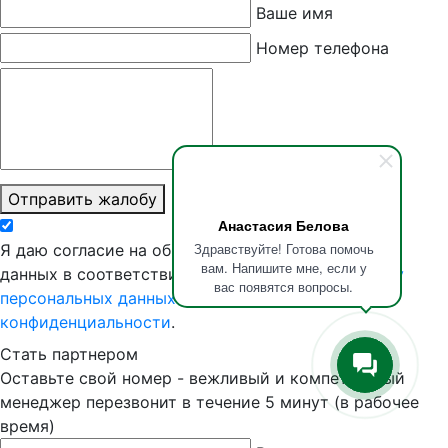
Ваше имя
Номер телефона
Суть претензии
Отправить жалобу
Анастасия Белова
Здравствуйте! Готова помочь
Я даю согласие на обработку моих персональных
вам. Напишите мне, если у
данных в соответствии с
Согласием на обработку
вас появятся вопросы.
персональных данных
и
Политикой
конфиденциальности
.
Стать партнером
Оставьте свой номер - вежливый и компетентный
менеджер перезвонит в течение 5 минут (в рабочее
время)