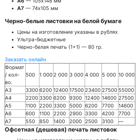
А6
— 105х148 мм
А7
— 74х105 мм
Черно-белые листовки на белой бумаге
Цены на изготовление указаны в рублях
Ультра-бюджетные
Черно-белая печать (1+1) — 80 гр.
Заказать онлайн
Формат
/ кол-
500
1 000
2 000
3 000
4 000
5 000
10 000
во.
А3
3300
6200
12400
17500
23400
27500
55000
А4
2200
3300
6200
9300
12400
14600
27500
А5
1100
2200
3300
5000
6200
7700
14600
А6
600
1100
2200
2900
3300
4200
7700
А7
550
850
1400
2000
2500
3100
—
Офсетная (дешевая) печать листовок