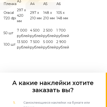
А3
Пленка
А4
А5
А6
297 х
Oracal
297 х
148 х
105 х
420
720 dpi
210 мм
210 мм
148 мм
мм
7 000
4 500
2 500
1 700
50 шт
рублей
рублей
рублей
рублей
13 500
7 500
5 000
2 900
100 шт
рублей
рублей
рублей
рублей
А какие наклейки хотите
заказать вы?
Самоклеющиеся наклейки: на бумаге или