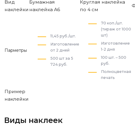
Вид
Бумажная
Круглая наклейка
Ф
наклейки
наклейка А6
по 4 см
70 коп./шт.
(тираж от 1000
шт)
11,45 руб./шт.
Изготовление
Изготовление
1-2 дня
Парметры
от 2 дней
100 шт. – 500
500 шт за 5
руб.
724 руб.
Полноцветная
печать
Пример
наклейки
Виды наклеек