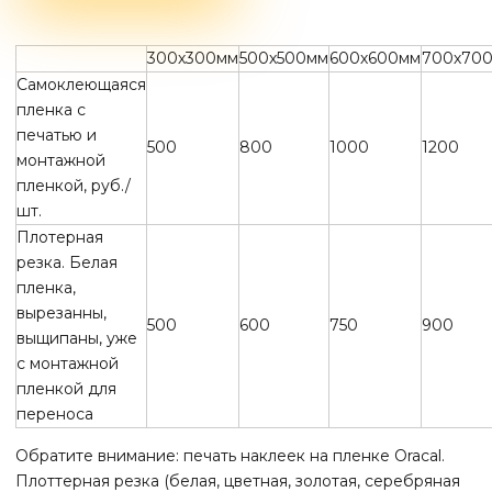
300х300мм
500х500мм
600х600мм
700х70
Самоклеющаяся
пленка с
печатью и
500
800
1000
1200
монтажной
пленкой, руб./
шт.
Плотерная
резка. Белая
пленка,
вырезанны,
500
600
750
900
выщипаны, уже
с монтажной
пленкой для
переноса
Обратите внимание: печать наклеек на пленке Oracal.
Плоттерная резка (белая, цветная, золотая, серебряная