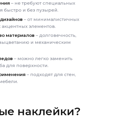
ения
– не требуют специальных
я быстро и без пузырей.
 дизайнов
– от минималистичных
х акцентных элементов.
во материалов
– долговечность,
 выцветанию и механическим
следов
– можно легко заменить
ба для поверхности.
применения
– подходят для стен,
мебели.
ные наклейки?