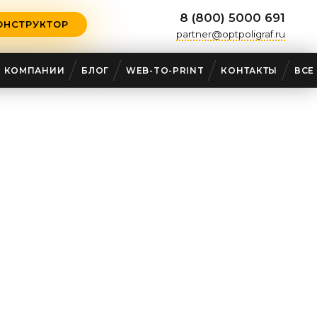
8 (800) 5000 691
ОНСТРУКТОР
partner@optpoligraf.ru
О КОМПАНИИ
БЛОГ
WEB-TO-PRINT
КОНТАКТЫ
ВСЕ