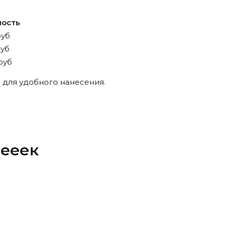
мость
руб
руб
руб
 для удобного нанесения.
лееек