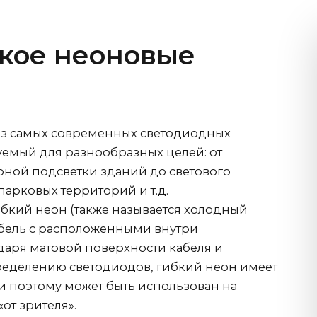
акое неоновые
из самых современных светодиодных
уемый для разнообразных целей: от
рной подсветки зданий до светового
арковых территорий и т.д.
бкий неон (также называется холодный
кабель с расположенными внутри
даря матовой поверхности кабеля и
еделению светодиодов, гибкий неон имеет
 и поэтому может быть использован на
от зрителя».