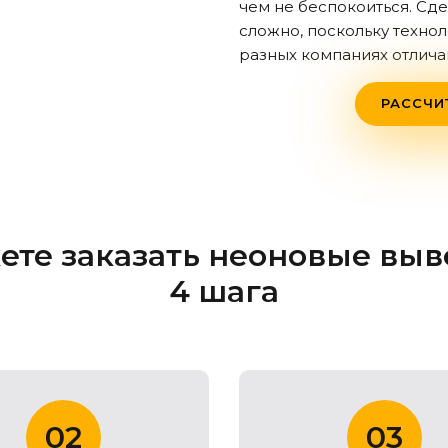
чем не беспокоиться. Сде
сложно, поскольку техно
разных компаниях отлича
РАССЧИ
ете заказать неоновые выве
4 шага
02
03