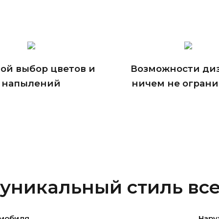
ой выбор цветов и
Возможности ди
напылений
ничем не огран
 уникальный стиль все
омобиля
Нару