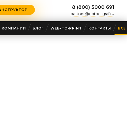
8 (800) 5000 691
ОНСТРУКТОР
partner@optpoligraf.ru
О КОМПАНИИ
БЛОГ
WEB-TO-PRINT
КОНТАКТЫ
ВСЕ