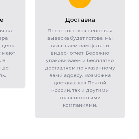
е
Доставка
я на
После того, как неоновая
ара
вывеска будет готова, мы
 день.
высылаем вам фото- и
имают
видео- отчет. Бережно
 В
упаковываем и бесплатно
й до
доставляем по указанному
ль.
вами адресу. Возможна
доставка как Почтой
России, так и другими
транспортными
компаниями.