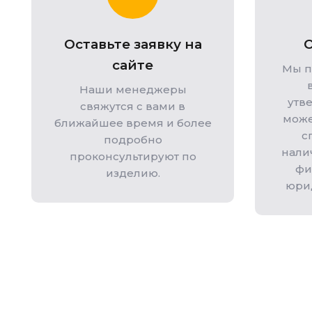
Оставьте заявку на
О
сайте
Мы п
Наши менеджеры
утв
свяжутся с вами в
може
ближайшее время и более
с
подробно
нали
проконсультируют по
фи
изделию.
юри