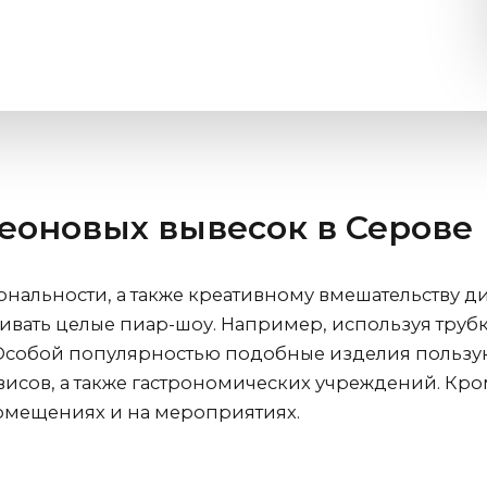
еоновых вывесок
в Серове
нальности, а также креативному вмешательству д
вать целые пиар-шоу. Например, используя трубк
Особой популярностью подобные изделия пользую
исов, а также гастрономических учреждений. Кром
омещениях и на мероприятиях.