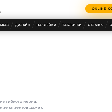
ONLINE-К
ж
АКАЗ
ДИЗАЙН
НАКЛЕЙКИ
ТАБЛИЧКИ
ОТЗЫВЫ
си
ески и
ове
от
з гибкого неона,
ние клиентов даже с