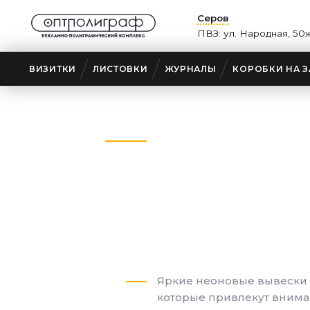
Серов
ПВЗ: ул. Народная, 50
ВИЗИТКИ
ЛИСТОВКИ
ЖУРНАЛЫ
КОРОБКИ НА З
Главная
›
Неоновые вывески и надпи
Неоновые выв
надписи
в Сер
3900 ₽
Яркие неоновые вывески и
которые привлекут внима