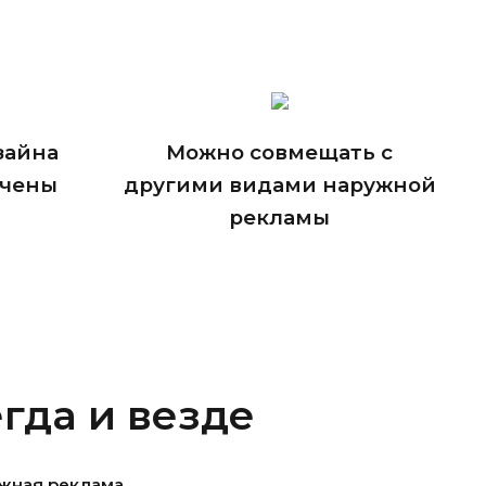
зайна
Можно совмещать с
ичены
другими видами наружной
рекламы
гда и везде
жная реклама