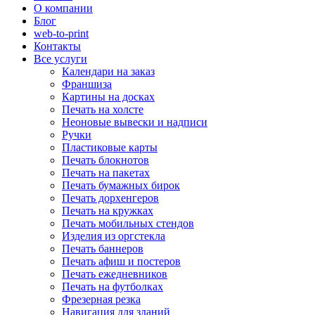
О компании
Блог
web-to-print
Контакты
Все услуги
Календари на заказ
Франшиза
Картины на досках
Печать на холсте
Неоновые вывески и надписи
Ручки
Пластиковые карты
Печать блокнотов
Печать на пакетах
Печать бумажных бирок
Печать дорхенгеров
Печать на кружках
Печать мобильных стендов
Изделия из оргстекла
Печать баннеров
Печать афиш и постеров
Печать ежедневников
Печать на футболках
Фрезерная резка
Навигация для зданий