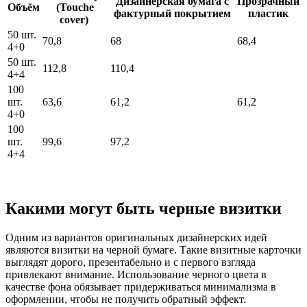
Дизайнерская бумага с
Прозрачный
Объём
(Touche
фактурный покрытием
пластик
cover)
50 шт.
70,8
68
68,4
4+0
50 шт.
112,8
110,4
4+4
100
шт.
63,6
61,2
61,2
4+0
100
шт.
99,6
97,2
4+4
Какими могут быть черные визитки
Одним из вариантов оригинальных дизайнерских идей
являются визитки на черной бумаге. Такие визитные карточки
выглядят дорого, презентабельно и с первого взгляда
привлекают внимание. Использование черного цвета в
качестве фона обязывает придерживаться минимализма в
оформлении, чтобы не получить обратный эффект.