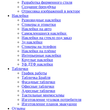
Разработка фирменного стиля
Создание брендбука
Отрисовка изображений в векторе
Наклейки
Разновидные наклейки
Стикеры и этикетки
Наклейки на авто
Самоклеющиеся наклейки
Наклейки на стекло под заказ
3д наклейки
Cтикеры на телефон
Наклейки на плёнке
Интерьерные наклейки
Круглые наклейки
Уф ДТФ наклейки
Таблички
График работы
Табличка Брайля
Фасадные таблички
Офисные таблички
Адресные таблички
Тактильные мнемосхемы
Изготовление уголков потребителя
Изготовление планов эвакуации
Отзывы