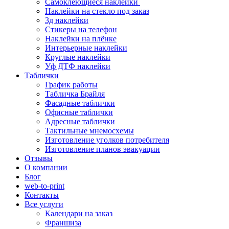
Самоклеющиеся наклейки
Наклейки на стекло под заказ
3д наклейки
Cтикеры на телефон
Наклейки на плёнке
Интерьерные наклейки
Круглые наклейки
Уф ДТФ наклейки
Таблички
График работы
Табличка Брайля
Фасадные таблички
Офисные таблички
Адресные таблички
Тактильные мнемосхемы
Изготовление уголков потребителя
Изготовление планов эвакуации
Отзывы
О компании
Блог
web-to-print
Контакты
Все услуги
Календари на заказ
Франшиза