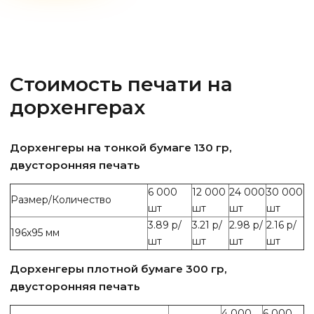
Стоимость печати на
дорхенгерах
Дорхенгеры на тонкой бумаге 130 гр,
двусторонняя печать
6 000
12 000
24 000
30 000
Размер/Количество
шт
шт
шт
шт
3.89 р/
3.21 р/
2.98 р/
2.16 р/
196х95 мм
шт
шт
шт
шт
Дорхенгеры плотной бумаге 300 гр,
двусторонняя печать
4 000
6 000