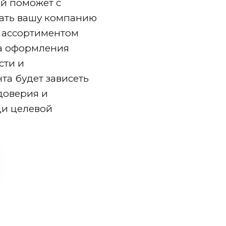
ый поможет с
ать вашу компанию
с ассортиментом
ва оформления
сти и
та будет зависеть
доверия и
ди целевой