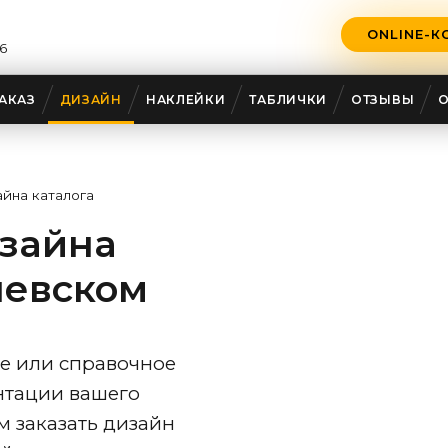
ONLINE-К
6
АКАЗ
ДИЗАЙН
НАКЛЕЙКИ
ТАБЛИЧКИ
ОТЗЫВЫ
айна каталога
изайна
левском
ое или справочное
нтации вашего
м заказать дизайн