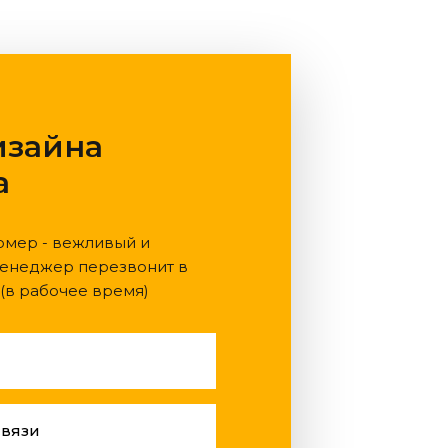
изайна
а
омер - вежливый и
енеджер перезвонит в
 (в рабочее время)
связи