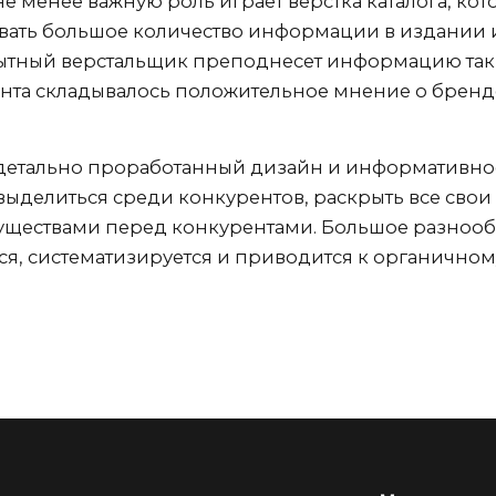
менее важную роль играет верстка каталога, кото
вать большое количество информации в издании и
ытный верстальщик преподнесет информацию так
нта складывалось положительное мнение о бренде
детально проработанный дизайн и информативно
ыделиться среди конкурентов, раскрыть все свои
уществами перед конкурентами. Большое разноо
я, систематизируется и приводится к органично