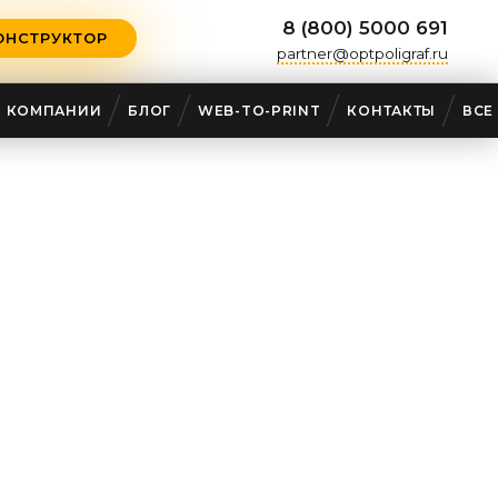
8 (800) 5000 691
ОНСТРУКТОР
partner@optpoligraf.ru
О КОМПАНИИ
БЛОГ
WEB-TO-PRINT
КОНТАКТЫ
ВСЕ