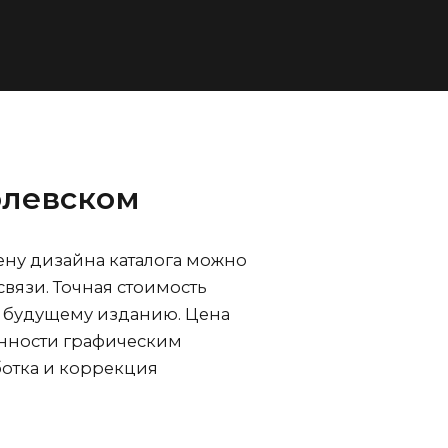
олевском
цену дизайна каталога можно
язи. Точная стоимость
к будущему изданию. Цена
щенности графическим
ботка и коррекция