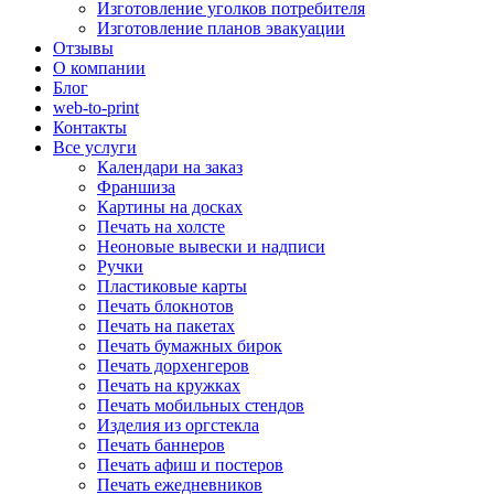
Изготовление уголков потребителя
Изготовление планов эвакуации
Отзывы
О компании
Блог
web-to-print
Контакты
Все услуги
Календари на заказ
Франшиза
Картины на досках
Печать на холсте
Неоновые вывески и надписи
Ручки
Пластиковые карты
Печать блокнотов
Печать на пакетах
Печать бумажных бирок
Печать дорхенгеров
Печать на кружках
Печать мобильных стендов
Изделия из оргстекла
Печать баннеров
Печать афиш и постеров
Печать ежедневников