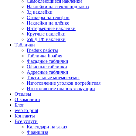
Самоклеющиеся наклейки
Наклейки на стекло под заказ
3д наклейки
Cтикеры на телефон
Наклейки на плёнке
Интерьерные наклейки
Круглые наклейки
Уф ДТФ наклейки
Таблички
График работы
Табличка Брайля
Фасадные таблички
Офисные таблички
Адресные таблички
Тактильные мнемосхемы
Изготовление уголков потребителя
Изготовление планов эвакуации
Отзывы
О компании
Блог
web-to-print
Контакты
Все услуги
Календари на заказ
Франшиза