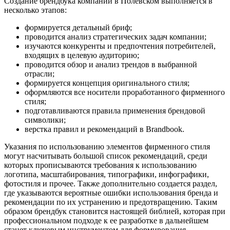
Создание брендбука компании
в Полевском
выполняется в
несколько этапов:
формируется детальный бриф;
проводится анализ стратегических задач компании;
изучаются конкуренты и предпочтения потребителей,
входящих в целевую аудиторию;
проводится обзор и анализ трендов в выбранной
отрасли;
формируется концепция оригинального стиля;
оформляются все носители проработанного фирменного
стиля;
подготавливаются правила применения брендовой
символики;
верстка правил и рекомендаций в Brandbook.
Указания по использованию элементов фирменного стиля
могут насчитывать большой список рекомендаций, среди
которых прописываются требования к использованию
логотипа, масштабирования, типографики, инфографики,
фотостиля и прочее. Также дополнительно создается раздел,
где указываются вероятные ошибки использования бренда и
рекомендации по их устранению и предотвращению. Таким
образом брендбук становится настоящей библией, которая при
профессиональном подходе к ее разработке в дальнейшем
станет ключевым инструментом для формирования