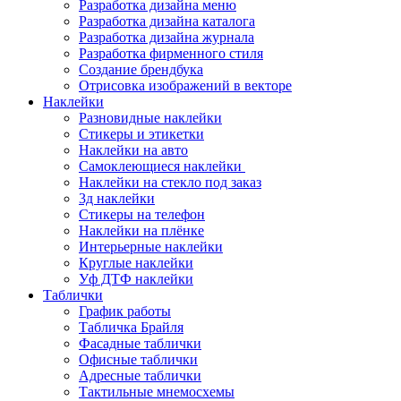
Разработка дизайна меню
Разработка дизайна каталога
Разработка дизайна журнала
Разработка фирменного стиля
Создание брендбука
Отрисовка изображений в векторе
Наклейки
Разновидные наклейки
Стикеры и этикетки
Наклейки на авто
Самоклеющиеся наклейки
Наклейки на стекло под заказ
3д наклейки
Cтикеры на телефон
Наклейки на плёнке
Интерьерные наклейки
Круглые наклейки
Уф ДТФ наклейки
Таблички
График работы
Табличка Брайля
Фасадные таблички
Офисные таблички
Адресные таблички
Тактильные мнемосхемы