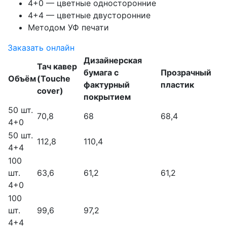
4+0 — цветные односторонние
4+4 — цветные двусторонние
Методом УФ печати
Заказать онлайн
Дизайнерская
Тач кавер
бумага с
Прозрачный
Объём
(Touche
фактурный
пластик
cover)
покрытием
50 шт.
70,8
68
68,4
4+0
50 шт.
112,8
110,4
4+4
100
шт.
63,6
61,2
61,2
4+0
100
шт.
99,6
97,2
4+4