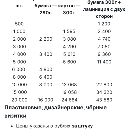
бумага 300г +
шт.
бумага —
картон —
ламинация с двух
280г.
300г.
сторон
500
1 200
1 000
1 595
2 400
2 000
2 200
3 080
4 740
3 000
4 290
7 080
4 000
3 400
5 610
9 360
5 000
6 600
11 400
6 000
4 800
8 000
6 400
10 000
8 000
13 068
22 800
15 000
19 058
34 320
20 000
16 000
24 684
43 560
Пластиковые, дизайнерские, чёрные
визитки
Цены указаны в рублях
за штуку