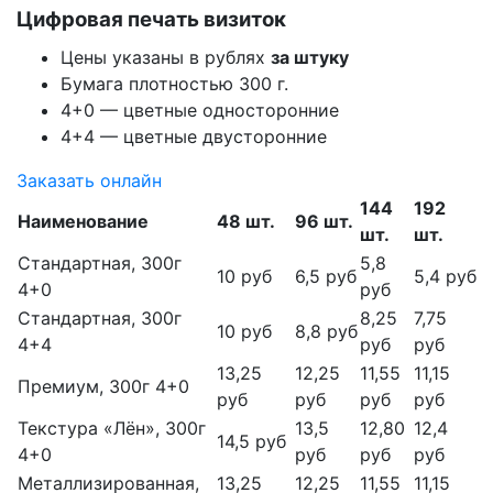
Цифровая печать визиток
Цены указаны в рублях
за штуку
Бумага плотностью 300 г.
4+0 — цветные односторонние
4+4 — цветные двусторонние
Заказать онлайн
144
192
Наименование
48 шт.
96 шт.
шт.
шт.
Стандартная, 300г
5,8
10 руб
6,5 руб
5,4 руб
4+0
руб
Стандартная, 300г
8,25
7,75
10 руб
8,8 руб
4+4
руб
руб
13,25
12,25
11,55
11,15
Премиум, 300г 4+0
руб
руб
руб
руб
Текстура «Лён», 300г
13,5
12,80
12,4
14,5 руб
4+0
руб
руб
руб
Металлизированная,
13,25
12,25
11,55
11,15