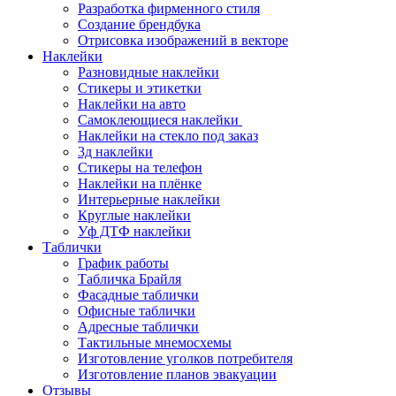
Разработка фирменного стиля
Создание брендбука
Отрисовка изображений в векторе
Наклейки
Разновидные наклейки
Стикеры и этикетки
Наклейки на авто
Самоклеющиеся наклейки
Наклейки на стекло под заказ
3д наклейки
Cтикеры на телефон
Наклейки на плёнке
Интерьерные наклейки
Круглые наклейки
Уф ДТФ наклейки
Таблички
График работы
Табличка Брайля
Фасадные таблички
Офисные таблички
Адресные таблички
Тактильные мнемосхемы
Изготовление уголков потребителя
Изготовление планов эвакуации
Отзывы