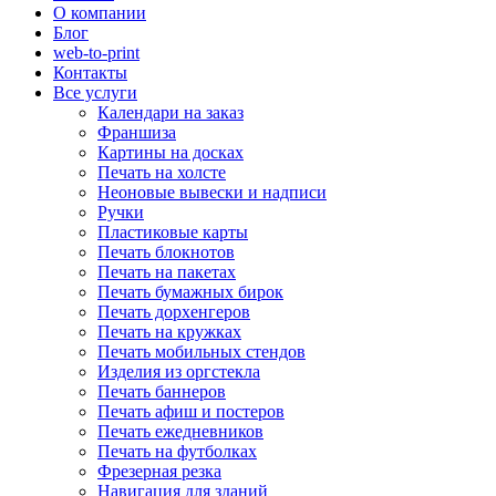
О компании
Блог
web-to-print
Контакты
Все услуги
Календари на заказ
Франшиза
Картины на досках
Печать на холсте
Неоновые вывески и надписи
Ручки
Пластиковые карты
Печать блокнотов
Печать на пакетах
Печать бумажных бирок
Печать дорхенгеров
Печать на кружках
Печать мобильных стендов
Изделия из оргстекла
Печать баннеров
Печать афиш и постеров
Печать ежедневников
Печать на футболках
Фрезерная резка
Навигация для зданий