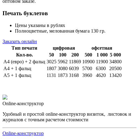
оптовом заказе.
Печать буклетов
Цены указаны в рублях
Полноцветные, мелованная бумага 130 гр.
Заказать онлайн
Тип печати
цифровая
офсетная
Кол-во.
50
100
200
500
1 000
5 000
А4 (евро) + 2 фальц
3025
5962
11869
10900
11900
34800
А4 + 1 фальц
1807
3080
6039
5700
6300
20500
А5 + 1 фальц
1131
1873
3168
3960
4620
13420
Online-конструктор
Удобный и простой online-конструктор визиток, листовок и
журналов с точным расчетом стоимости
Online-конструктор