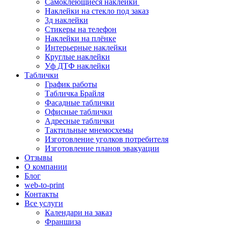
Самоклеющиеся наклейки
Наклейки на стекло под заказ
3д наклейки
Cтикеры на телефон
Наклейки на плёнке
Интерьерные наклейки
Круглые наклейки
Уф ДТФ наклейки
Таблички
График работы
Табличка Брайля
Фасадные таблички
Офисные таблички
Адресные таблички
Тактильные мнемосхемы
Изготовление уголков потребителя
Изготовление планов эвакуации
Отзывы
О компании
Блог
web-to-print
Контакты
Все услуги
Календари на заказ
Франшиза