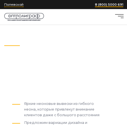
Полевской
8 (800) 5000 691
Главная
›
Неоновые вывески и надписи
Неоновые вывески
и надписи
в Полевском
от
3900 ₽
Яркие неоновые вывески из гибкого
неона, которые привлекут внимание
клиентов даже с большого расстояния
Предложим вариации дизайна и