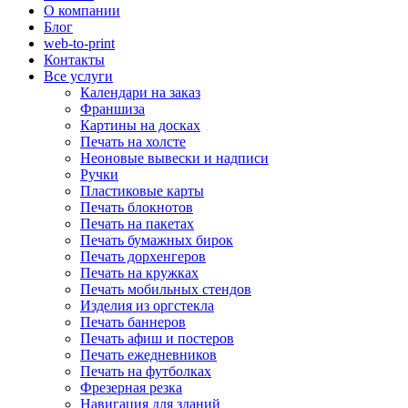
О компании
Блог
web-to-print
Контакты
Все услуги
Календари на заказ
Франшиза
Картины на досках
Печать на холсте
Неоновые вывески и надписи
Ручки
Пластиковые карты
Печать блокнотов
Печать на пакетах
Печать бумажных бирок
Печать дорхенгеров
Печать на кружках
Печать мобильных стендов
Изделия из оргстекла
Печать баннеров
Печать афиш и постеров
Печать ежедневников
Печать на футболках
Фрезерная резка
Навигация для зданий