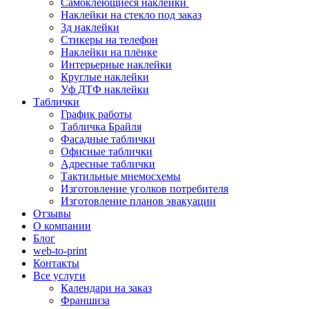
Самоклеющиеся наклейки
Наклейки на стекло под заказ
3д наклейки
Cтикеры на телефон
Наклейки на плёнке
Интерьерные наклейки
Круглые наклейки
Уф ДТФ наклейки
Таблички
График работы
Табличка Брайля
Фасадные таблички
Офисные таблички
Адресные таблички
Тактильные мнемосхемы
Изготовление уголков потребителя
Изготовление планов эвакуации
Отзывы
О компании
Блог
web-to-print
Контакты
Все услуги
Календари на заказ
Франшиза