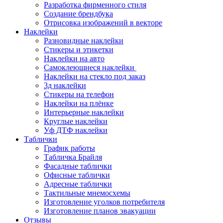
Разработка фирменного стиля
Создание брендбука
Отрисовка изображений в векторе
Наклейки
Разновидные наклейки
Стикеры и этикетки
Наклейки на авто
Самоклеющиеся наклейки
Наклейки на стекло под заказ
3д наклейки
Cтикеры на телефон
Наклейки на плёнке
Интерьерные наклейки
Круглые наклейки
Уф ДТФ наклейки
Таблички
График работы
Табличка Брайля
Фасадные таблички
Офисные таблички
Адресные таблички
Тактильные мнемосхемы
Изготовление уголков потребителя
Изготовление планов эвакуации
Отзывы