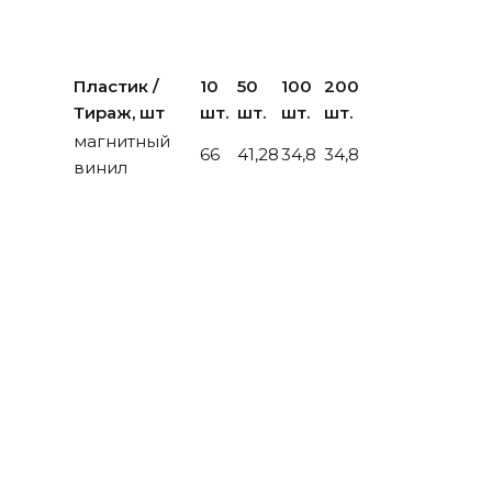
Пластик /
10
50
100
200
Тираж, шт
шт.
шт.
шт.
шт.
магнитный
66
41,28
34,8
34,8
винил