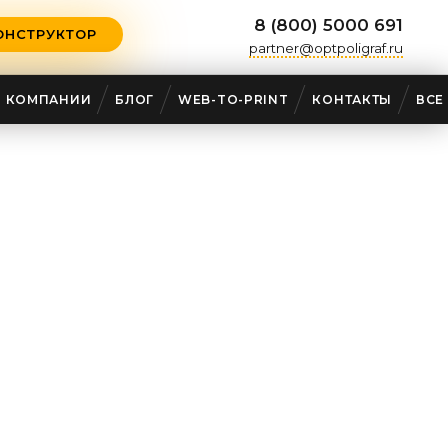
8 (800) 5000 691
ОНСТРУКТОР
partner@optpoligraf.ru
О КОМПАНИИ
БЛОГ
WEB-TO-PRINT
КОНТАКТЫ
ВСЕ