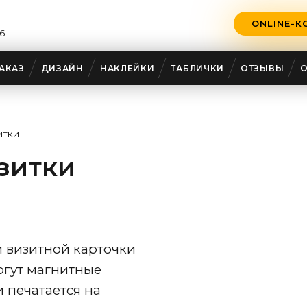
ONLINE-К
6
АКАЗ
ДИЗАЙН
НАКЛЕЙКИ
ТАБЛИЧКИ
ОТЗЫВЫ
итки
зитки
й визитной карточки
гут магнитные
 печатается на