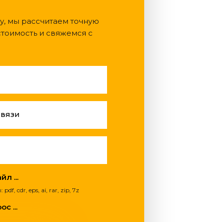
у, мы рассчитаем точную
тоимость и свяжемся с
связи
л ...
, cdr, eps, ai, rar, zip, 7z
с ...