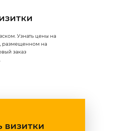
визитки
вском
. Узнать цены на
е, размещенном на
овый заказ
.
ь визитки