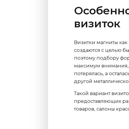
Особенно
визиток
Визитки магниты как
создаются с целью б
поэтому подбору фо
максимум внимания, 
потерялась, а остала
другой металлическ
Такой вариант визит
предоставляющих разл
товаров, салоны крас