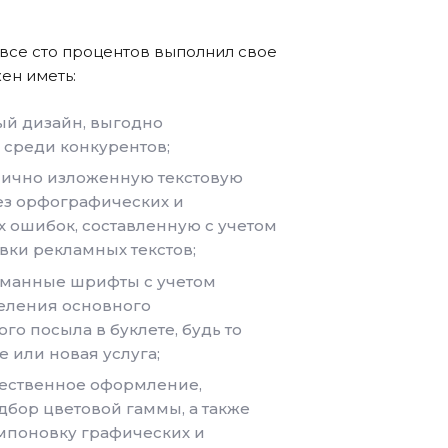
а все сто процентов выполнил свое
ен иметь:
ый дизайн, выгодно
среди конкурентов;
нично изложенную текстовую
з орфографических и
 ошибок, составленную с учетом
вки рекламных текстов;
уманные шрифты с учетом
еления основного
о посыла в буклете, будь то
е или новая услуга;
жественное оформление,
бор цветовой гаммы, а также
мпоновку графических и