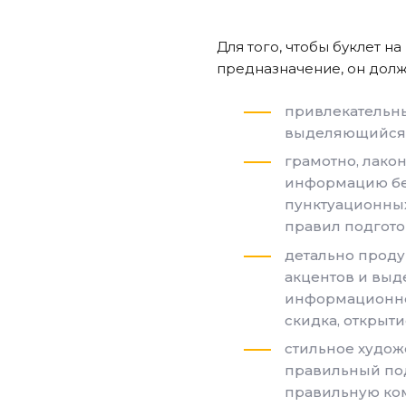
Для того, чтобы буклет н
предназначение, он долж
привлекательн
выделяющийся 
грамотно, лако
информацию бе
пунктуационных
правил подгото
детально прод
акцентов и выд
информационног
скидка, открыти
стильное худо
правильный под
правильную ко