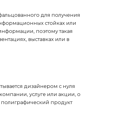
сфальцованного для получения
информационных стойках или
 информации, поэтому такая
нтациях, выставках или в
тывается дизайнером с нуля
мпании, услуге или акции, о
ый полиграфический продукт