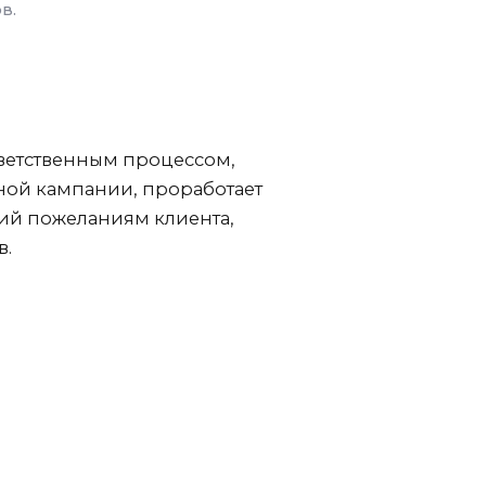
в.
ветственным процессом,
ной кампании, проработает
ий пожеланиям клиента,
в.