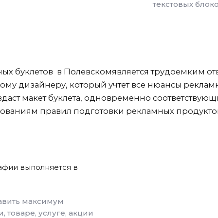
текстовых блоко
ных буклетов
в Полевском
является трудоемким от
ому дизайнеру, который учтет все нюансы реклам
аст макет буклета, одновременно соответствующ
ованиям правил подготовки рекламных продукто
афии выполняется в
авить максимум
 товаре, услуге, акции