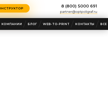
8 (800) 5000 691
ОНСТРУКТОР
partner@optpoligraf.ru
О КОМПАНИИ
БЛОГ
WEB-TO-PRINT
КОНТАКТЫ
ВСЕ