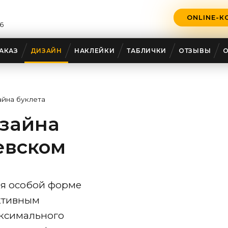
ONLINE-К
6
АКАЗ
ДИЗАЙН
НАКЛЕЙКИ
ТАБЛИЧКИ
ОТЗЫВЫ
айна буклета
изайна
евском
ря особой форме
ктивным
аксимального