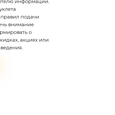
ителю информации.
уклета
 правил подачи
ечь внимание
рмировать о
кидках, акциях или
аведения.