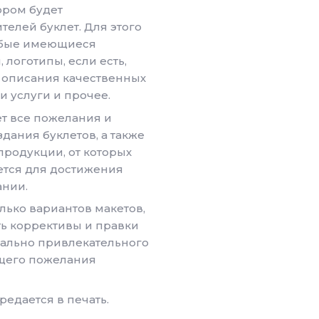
ором будет
елей буклет. Для этого
юбые имеющиеся
логотипы, если есть,
 описания качественных
и услуги и прочее.
т все пожелания и
дания буклетов, а также
родукции, от которых
ется для достижения
ании.
лько вариантов макетов,
ь коррективы и правки
ально привлекательного
щего пожелания
едается в печать.