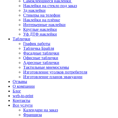
Самоклеющиеся наклейки
Наклейки на стекло под заказ
3д наклейки
Cтикеры на телефон
Наклейки на плёнке
Интерьерные наклейки
Круглые наклейки
Уф ДТФ наклейки
Таблички
График работы
Табличка Брайля
Фасадные таблички
Офисные таблички
Адресные таблички
Тактильные мнемосхемы
Изготовление уголков потребителя
Изготовление планов эвакуации
Отзывы
О компании
Блог
web-to-print
Контакты
Все услуги
Календари на заказ
Франшиза