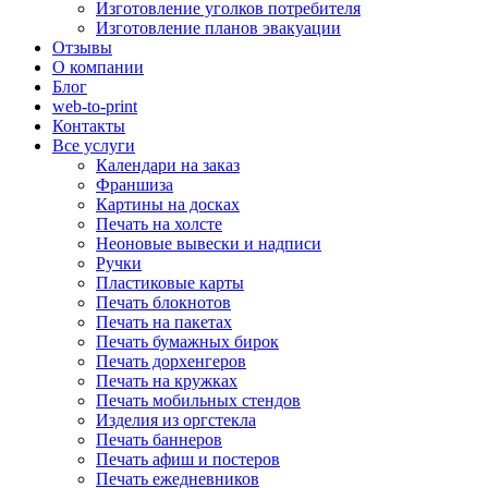
Изготовление уголков потребителя
Изготовление планов эвакуации
Отзывы
О компании
Блог
web-to-print
Контакты
Все услуги
Календари на заказ
Франшиза
Картины на досках
Печать на холсте
Неоновые вывески и надписи
Ручки
Пластиковые карты
Печать блокнотов
Печать на пакетах
Печать бумажных бирок
Печать дорхенгеров
Печать на кружках
Печать мобильных стендов
Изделия из оргстекла
Печать баннеров
Печать афиш и постеров
Печать ежедневников