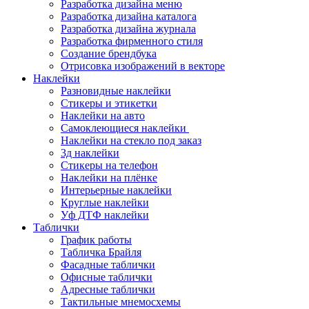
Разработка дизайна меню
Разработка дизайна каталога
Разработка дизайна журнала
Разработка фирменного стиля
Создание брендбука
Отрисовка изображений в векторе
Наклейки
Разновидные наклейки
Стикеры и этикетки
Наклейки на авто
Самоклеющиеся наклейки
Наклейки на стекло под заказ
3д наклейки
Cтикеры на телефон
Наклейки на плёнке
Интерьерные наклейки
Круглые наклейки
Уф ДТФ наклейки
Таблички
График работы
Табличка Брайля
Фасадные таблички
Офисные таблички
Адресные таблички
Тактильные мнемосхемы