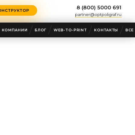
8 (800) 5000 691
ОНСТРУКТОР
partner@optpoligraf.ru
О КОМПАНИИ
БЛОГ
WEB-TO-PRINT
КОНТАКТЫ
ВСЕ