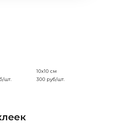
м
10х10 см
б/шт.
300 руб/шт.
клеек