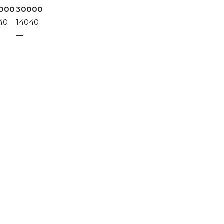
000
30000
40
14040
—