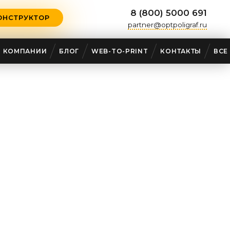
8 (800) 5000 691
ОНСТРУКТОР
partner@optpoligraf.ru
О КОМПАНИИ
БЛОГ
WEB-TO-PRINT
КОНТАКТЫ
ВСЕ