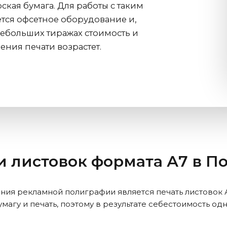
кая бумага. Для работы с таким
тся офсетное оборудование и,
небольших тиражах стоимость и
ния печати возрастет.
и листовок формата А7
в П
я рекламной полиграфии является печать листовок А7
умагу и печать, поэтому в результате себестоимость од