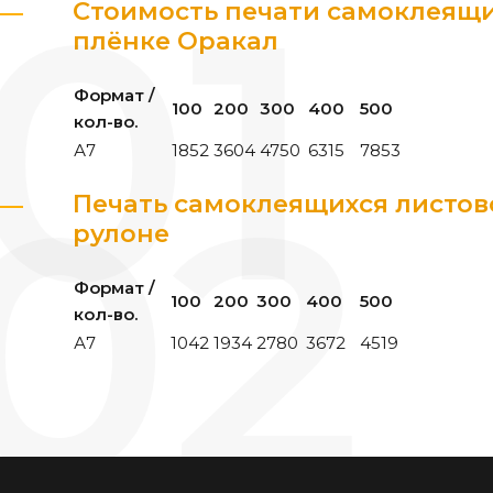
Стоимость печати самоклеящи
плёнке Оракал
Формат /
100
200
300
400
500
кол-во.
А7
1852
3604
4750
6315
7853
Печать самоклеящихся листов
рулоне
Формат /
100
200
300
400
500
кол-во.
А7
1042
1934
2780
3672
4519