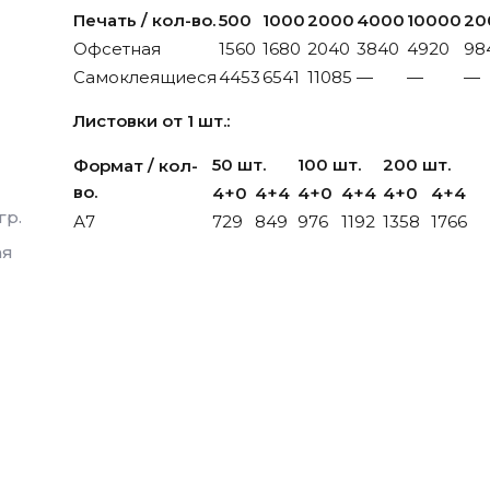
Печать / кол-во.
500
1000
2000
4000
10000
20
Офсетная
1560
1680
2040
3840
4920
98
Самоклеящиеся
4453
6541
11085
—
—
—
Листовки от 1 шт.:
50 шт.
100 шт.
200 шт.
Формат / кол-
во.
4+0
4+4
4+0
4+4
4+0
4+4
гр.
А7
729
849
976
1192
1358
1766
ая