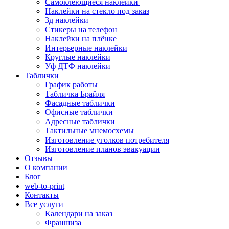
Самоклеющиеся наклейки
Наклейки на стекло под заказ
3д наклейки
Cтикеры на телефон
Наклейки на плёнке
Интерьерные наклейки
Круглые наклейки
Уф ДТФ наклейки
Таблички
График работы
Табличка Брайля
Фасадные таблички
Офисные таблички
Адресные таблички
Тактильные мнемосхемы
Изготовление уголков потребителя
Изготовление планов эвакуации
Отзывы
О компании
Блог
web-to-print
Контакты
Все услуги
Календари на заказ
Франшиза