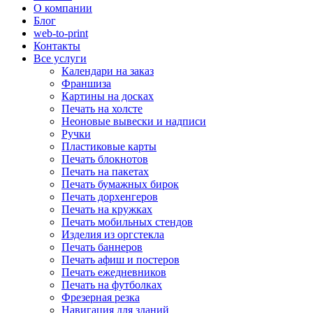
О компании
Блог
web-to-print
Контакты
Все услуги
Календари на заказ
Франшиза
Картины на досках
Печать на холсте
Неоновые вывески и надписи
Ручки
Пластиковые карты
Печать блокнотов
Печать на пакетах
Печать бумажных бирок
Печать дорхенгеров
Печать на кружках
Печать мобильных стендов
Изделия из оргстекла
Печать баннеров
Печать афиш и постеров
Печать ежедневников
Печать на футболках
Фрезерная резка
Навигация для зданий