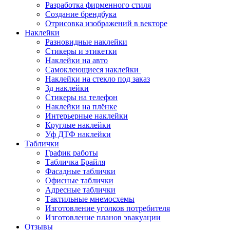
Разработка фирменного стиля
Создание брендбука
Отрисовка изображений в векторе
Наклейки
Разновидные наклейки
Стикеры и этикетки
Наклейки на авто
Самоклеющиеся наклейки
Наклейки на стекло под заказ
3д наклейки
Cтикеры на телефон
Наклейки на плёнке
Интерьерные наклейки
Круглые наклейки
Уф ДТФ наклейки
Таблички
График работы
Табличка Брайля
Фасадные таблички
Офисные таблички
Адресные таблички
Тактильные мнемосхемы
Изготовление уголков потребителя
Изготовление планов эвакуации
Отзывы