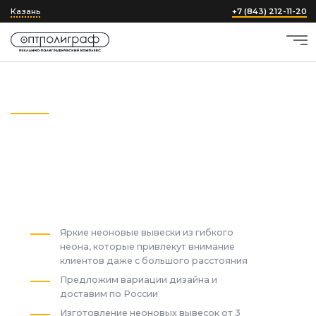
Казань
+7 (843) 212-11-20
Главная
›
Неоновые вывески и надписи
Неоновые вывески
и надписи
в Казани
от 3900 ₽
Яркие неоновые вывески из гибкого
неона, которые привлекут внимание
клиентов даже с большого расстояния
Предложим вариации дизайна и
доставим по России
Изготовление неоновых вывесок от 3