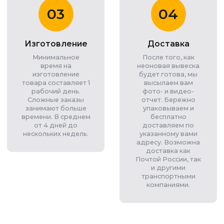
03
04
Изготовление
Доставка
Минимальное
После того, как
время на
неоновая вывеска
изготовление
будет готова, мы
товара составляет 1
высылаем вам
рабочий день.
фото- и видео-
Сложные заказы
отчет. Бережно
занимают больше
упаковываем и
времени. В среднем
бесплатно
от 4 дней до
доставляем по
нескольких недель.
указанному вами
адресу. Возможна
доставка как
Почтой России, так
и другими
транспортными
компаниями.