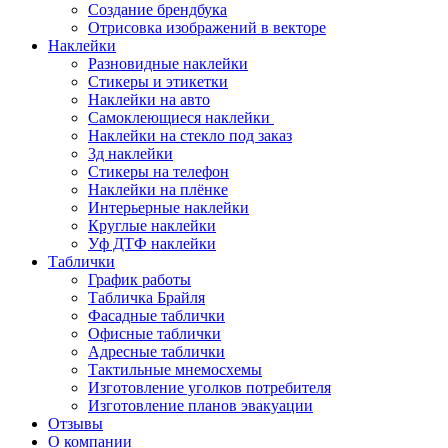
Создание брендбука
Отрисовка изображений в векторе
Наклейки
Разновидные наклейки
Стикеры и этикетки
Наклейки на авто
Самоклеющиеся наклейки
Наклейки на стекло под заказ
3д наклейки
Cтикеры на телефон
Наклейки на плёнке
Интерьерные наклейки
Круглые наклейки
Уф ДТФ наклейки
Таблички
График работы
Табличка Брайля
Фасадные таблички
Офисные таблички
Адресные таблички
Тактильные мнемосхемы
Изготовление уголков потребителя
Изготовление планов эвакуации
Отзывы
О компании