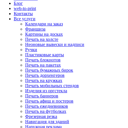
Блог
web-to-print
Контакты
Все услуги
Календари на заказ
Франшиза
Картины на досках
Печать на холсте
Неоновые вывески и надписи
Ручки
Пластиковые карты
Печать блокнотов
Печать на пакетах
Печать бумажных бирок
Печать дорхенгеров
Печать на кружках
Печать мобильных стендов
Изделия из оргстекла
Печать баннеров
Печать афиш и постеров
Печать ежедневников
Печать на футболках
Фрезерная резка
Навигация для зданий
Наружная реклама