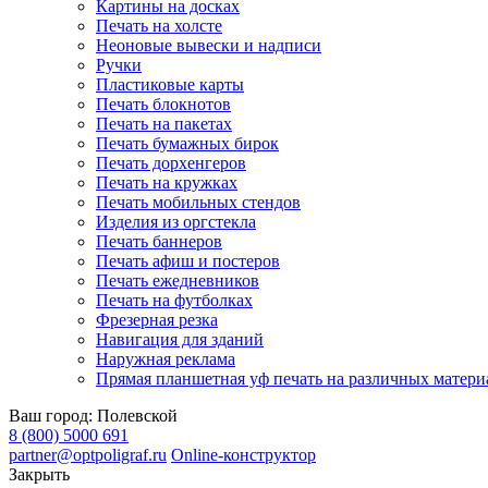
Картины на досках
Печать на холсте
Неоновые вывески и надписи
Ручки
Пластиковые карты
Печать блокнотов
Печать на пакетах
Печать бумажных бирок
Печать дорхенгеров
Печать на кружках
Печать мобильных стендов
Изделия из оргстекла
Печать баннеров
Печать афиш и постеров
Печать ежедневников
Печать на футболках
Фрезерная резка
Навигация для зданий
Наружная реклама
Прямая планшетная уф печать на различных матери
Ваш город:
Полевской
8 (800) 5000 691
partner@optpoligraf.ru
Online-конструктор
Закрыть