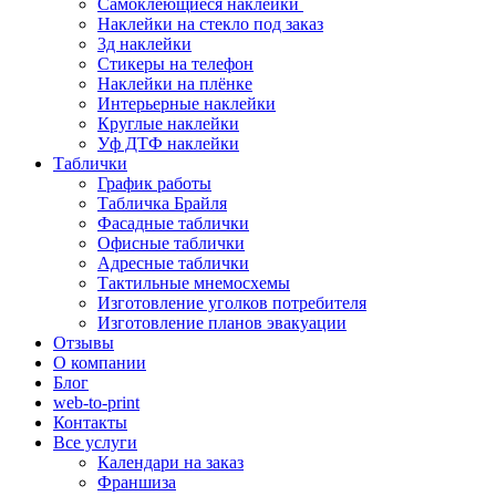
Самоклеющиеся наклейки
Наклейки на стекло под заказ
3д наклейки
Cтикеры на телефон
Наклейки на плёнке
Интерьерные наклейки
Круглые наклейки
Уф ДТФ наклейки
Таблички
График работы
Табличка Брайля
Фасадные таблички
Офисные таблички
Адресные таблички
Тактильные мнемосхемы
Изготовление уголков потребителя
Изготовление планов эвакуации
Отзывы
О компании
Блог
web-to-print
Контакты
Все услуги
Календари на заказ
Франшиза