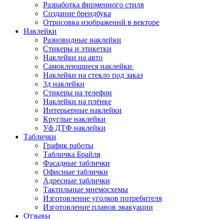
Разработка фирменного стиля
Создание брендбука
Отрисовка изображений в векторе
Наклейки
Разновидные наклейки
Стикеры и этикетки
Наклейки на авто
Самоклеющиеся наклейки
Наклейки на стекло под заказ
3д наклейки
Cтикеры на телефон
Наклейки на плёнке
Интерьерные наклейки
Круглые наклейки
Уф ДТФ наклейки
Таблички
График работы
Табличка Брайля
Фасадные таблички
Офисные таблички
Адресные таблички
Тактильные мнемосхемы
Изготовление уголков потребителя
Изготовление планов эвакуации
Отзывы