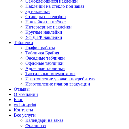
Самоклеющиеся наклейки
Наклейки на стекло под заказ
3д наклейки
Cтикеры на телефон
Наклейки на плёнке
Интерьерные наклейки
Круглые наклейки
Уф ДТФ наклейки
Таблички
График работы
Табличка Брайля
Фасадные таблички
Офисные таблички
Адресные таблички
Тактильные мнемосхемы
Изготовление уголков потребителя
Изготовление планов эвакуации
Отзывы
О компании
Блог
web-to-print
Контакты
Все услуги
Календари на заказ
Франшиза