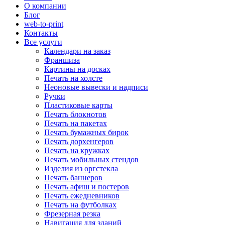
О компании
Блог
web-to-print
Контакты
Все услуги
Календари на заказ
Франшиза
Картины на досках
Печать на холсте
Неоновые вывески и надписи
Ручки
Пластиковые карты
Печать блокнотов
Печать на пакетах
Печать бумажных бирок
Печать дорхенгеров
Печать на кружках
Печать мобильных стендов
Изделия из оргстекла
Печать баннеров
Печать афиш и постеров
Печать ежедневников
Печать на футболках
Фрезерная резка
Навигация для зданий