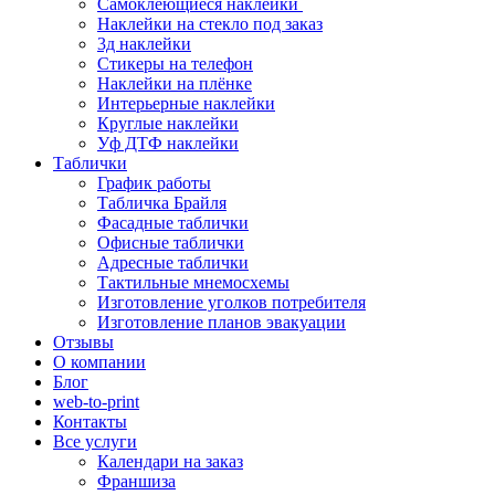
Самоклеющиеся наклейки
Наклейки на стекло под заказ
3д наклейки
Cтикеры на телефон
Наклейки на плёнке
Интерьерные наклейки
Круглые наклейки
Уф ДТФ наклейки
Таблички
График работы
Табличка Брайля
Фасадные таблички
Офисные таблички
Адресные таблички
Тактильные мнемосхемы
Изготовление уголков потребителя
Изготовление планов эвакуации
Отзывы
О компании
Блог
web-to-print
Контакты
Все услуги
Календари на заказ
Франшиза