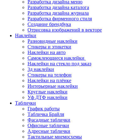
Разработка дизайна меню
Разработка дизайна каталога
Разработка дизайна журнала
Разработка фирменного стиля
Создание брендбука
Отрисовка изображений в векторе
Наклейки
Разновидные наклейки
Стикеры и этикетки
Наклейки на авто
Самоклеющиеся наклейки
Наклейки на стекло под заказ
3д наклейки
Cтикеры на телефон
Наклейки на плёнке
Интерьерные наклейки
Круглые наклейки
Уф ДТФ наклейки
Таблички
График работы
Табличка Брайля
Фасадные таблички
Офисные таблички
Адресные таблички
Тактильные мнемосхемы