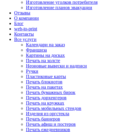
Изготовление уголков потребителя
Изготовление планов эвакуации
Отзывы
О компании
Блог
web-to-print
Контакты
Все услуги
Календари на заказ
Франшиза
Картины на досках
Печать на холсте
Неоновые вывески и надписи
Ручки
Пластиковые карты
Печать блокнотов
Печать на пакетах
Печать бумажных бирок
Печать дорхенгеров
Печать на кружках
Печать мобильных стендов
Изделия из оргстекла
Печать баннеров
Печать афиш и постеров
Печать ежедневников