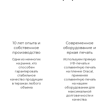
10 лет опыта и
Современное
собственное
оборудование и
производство
яркая печать
Одни из немногих
Используем прямую
на рынке, кто
УФ-печать и
способен
сольвентную печать
гарантировать
на пленке Oracal,
стабильное
применяя
качество продукции
сольвентную печать
в тиражах любого
на нашем
объема
оборудовании для
максимальной
долговечности и
качества.