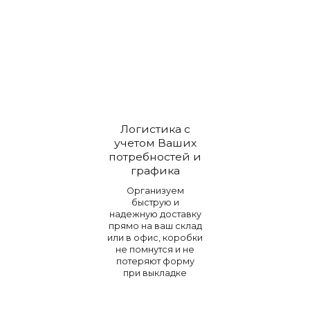
Логистика с
учетом Ваших
потребностей и
графика
Организуем
быструю и
надежную доставку
прямо на ваш склад
или в офис, коробки
не помнутся и не
потеряют форму
при выкладке