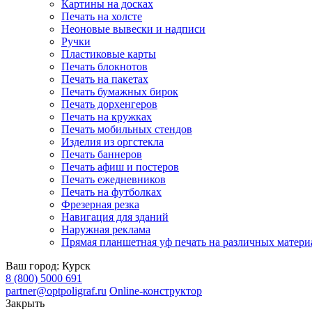
Картины на досках
Печать на холсте
Неоновые вывески и надписи
Ручки
Пластиковые карты
Печать блокнотов
Печать на пакетах
Печать бумажных бирок
Печать дорхенгеров
Печать на кружках
Печать мобильных стендов
Изделия из оргстекла
Печать баннеров
Печать афиш и постеров
Печать ежедневников
Печать на футболках
Фрезерная резка
Навигация для зданий
Наружная реклама
Прямая планшетная уф печать на различных матери
Ваш город:
Курск
8 (800) 5000 691
partner@optpoligraf.ru
Online-конструктор
Закрыть