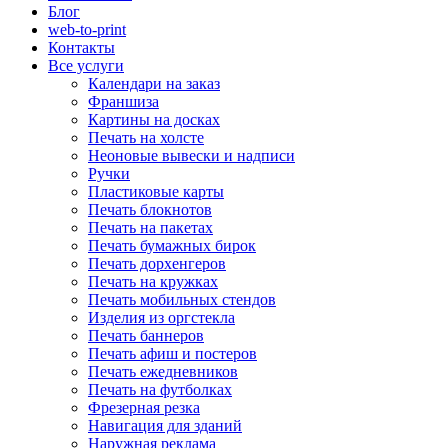
Блог
web-to-print
Контакты
Все услуги
Календари на заказ
Франшиза
Картины на досках
Печать на холсте
Неоновые вывески и надписи
Ручки
Пластиковые карты
Печать блокнотов
Печать на пакетах
Печать бумажных бирок
Печать дорхенгеров
Печать на кружках
Печать мобильных стендов
Изделия из оргстекла
Печать баннеров
Печать афиш и постеров
Печать ежедневников
Печать на футболках
Фрезерная резка
Навигация для зданий
Наружная реклама