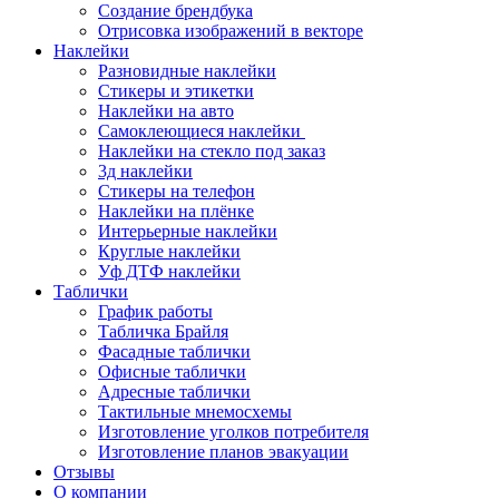
Создание брендбука
Отрисовка изображений в векторе
Наклейки
Разновидные наклейки
Стикеры и этикетки
Наклейки на авто
Самоклеющиеся наклейки
Наклейки на стекло под заказ
3д наклейки
Cтикеры на телефон
Наклейки на плёнке
Интерьерные наклейки
Круглые наклейки
Уф ДТФ наклейки
Таблички
График работы
Табличка Брайля
Фасадные таблички
Офисные таблички
Адресные таблички
Тактильные мнемосхемы
Изготовление уголков потребителя
Изготовление планов эвакуации
Отзывы
О компании