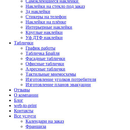
Самоклеющиеся наклейки
Наклейки на стекло под заказ
3д наклейки
Cтикеры на телефон
Наклейки на плёнке
Интерьерные наклейки
Круглые наклейки
Уф ДТФ наклейки
Таблички
График работы
Табличка Брайля
Фасадные таблички
Офисные таблички
Адресные таблички
Тактильные мнемосхемы
Изготовление уголков потребителя
Изготовление планов эвакуации
Отзывы
О компании
Блог
web-to-print
Контакты
Все услуги
Календари на заказ
Франшиза