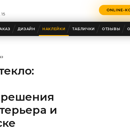
ONLINE-К
 15
АКАЗ
ДИЗАЙН
НАКЛЕЙКИ
ТАБЛИЧКИ
ОТЗЫВЫ
аз
текло:
 решения
терьера и
ске