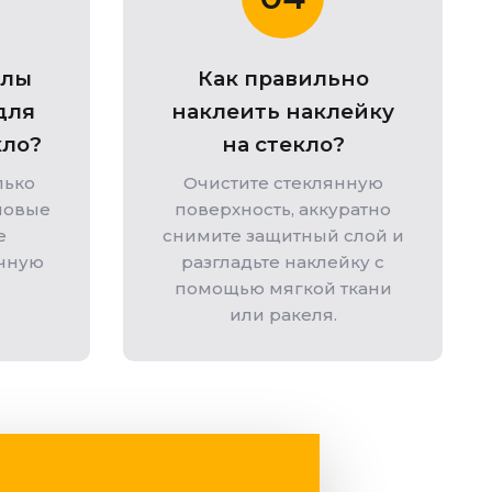
алы
Как правильно
для
наклеить наклейку
кло?
на стекло?
лько
Очистите стеклянную
ловые
поверхность, аккуратно
е
снимите защитный слой и
ичную
разгладьте наклейку с
помощью мягкой ткани
или ракеля.