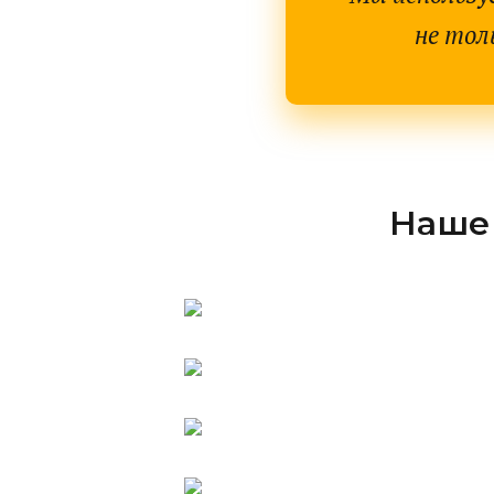
не тол
Наше 