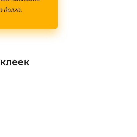
 долго.
аклеек