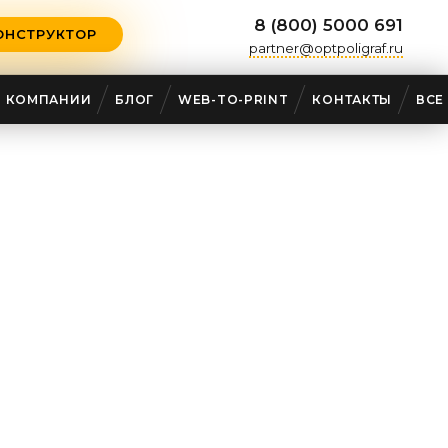
8 (800) 5000 691
ОНСТРУКТОР
partner@optpoligraf.ru
О КОМПАНИИ
БЛОГ
WEB-TO-PRINT
КОНТАКТЫ
ВСЕ