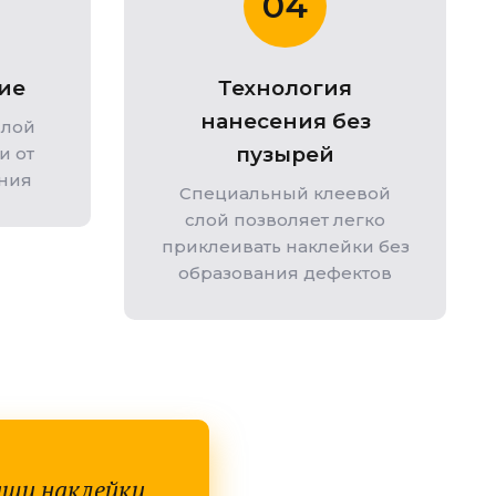
04
ие
Технология
нанесения без
слой
пузырей
и от
ния
Специальный клеевой
слой позволяет легко
приклеивать наклейки без
образования дефектов
аши наклейки