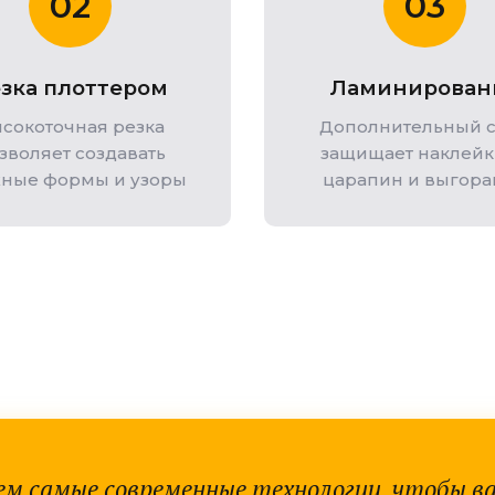
02
03
зка плоттером
Ламинирован
сокоточная резка
Дополнительный 
зволяет создавать
защищает наклейк
ные формы и узоры
царапин и выгора
ем самые современные технологии, чтобы в