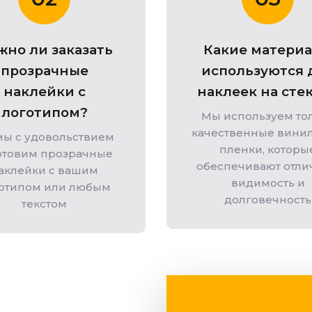
но ли заказать
Какие матери
прозрачные
используются 
наклейки с
наклеек на сте
логотипом?
Мы используем то
качественные вини
мы с удовольствием
пленки, которы
отовим прозрачные
обеспечивают отл
аклейки с вашим
видимость и
отипом или любым
долговечность
текстом