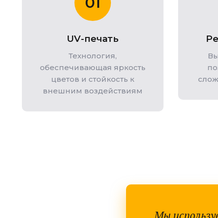
01
UV-печать
Ре
Технология,
Вы
обеспечивающая яркость
по
цветов и стойкость к
слож
внешним воздействиям
Мы использу