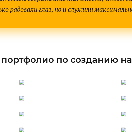
ько радовали глаз, но и служили максимально
портфолио по созданию н