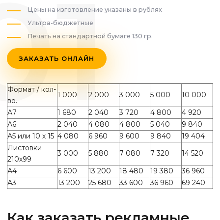
Цены на изготовление указаны в рублях
Ультра-бюджетные
Печать на стандартной бумаге 130 гр.
ЗАКАЗАТЬ ОНЛАЙН
Формат / кол-
1 000
2 000
3 000
5 000
10 000
во.
А7
1 680
2 040
3 720
4 800
4 920
А6
2 040
4 080
4 800
5 040
9 840
А5 или 10 х 15
4 080
6 960
9 600
9 840
19 404
Листовки
3 000
5 880
7 080
7 320
14 520
210х99
А4
6 600
13 200
18 480
19 380
36 960
А3
13 200
25 680
33 600
36 960
69 240
Как заказать рекламные