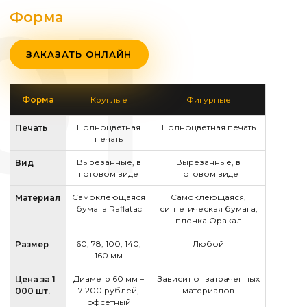
Форма
ЗАКАЗАТЬ ОНЛАЙН
Форма
Круглые
Фигурные
Полноцветная
Полноцветная печать
Печать
печать
Вырезанные, в
Вырезанные, в
Вид
готовом виде
готовом виде
Самоклеющаяся
Самоклеющаяся,
Материал
бумага Raflatac
синтетическая бумага,
пленка Оракал
60, 78, 100, 140,
Любой
Размер
160 мм
Диаметр 60 мм –
Зависит от затраченных
Цена за 1
7 200 рублей,
материалов
000 шт.
офсетный