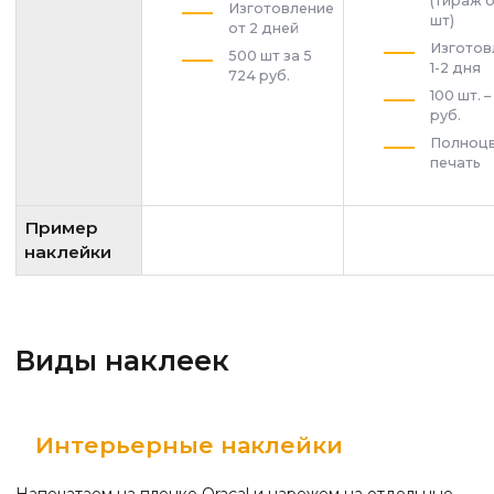
(тираж о
Изготовление
шт)
от 2 дней
Изготов
500 шт за 5
1-2 дня
724 руб.
100 шт. 
руб.
Полноц
печать
Пример
наклейки
Виды наклеек
Интерьерные наклейки