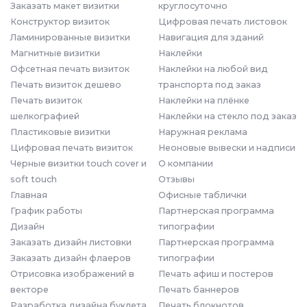
Заказать макет визитки
круглосуточно
Конструктор визиток
Цифровая печать листовок
Ламинированные визитки
Навигация для зданий
Магнитные визитки
Наклейки
Офсетная печать визиток
Наклейки на любой вид
Печать визиток дешево
транспорта под заказ
Печать визиток
Наклейки на плёнке
шелкографией
Наклейки на стекло под заказ
Пластиковые визитки
Наружная реклама
Цифровая печать визиток
Неоновые вывески и надписи
Черные визитки touch cover и
О компании
soft touch
Отзывы
Главная
Офисные таблички
График работы
Партнерская программа
Дизайн
типографии
Заказать дизайн листовки
Партнерская программа
Заказать дизайн флаеров
типографии
Отрисовка изображений в
Печать афиш и постеров
векторе
Печать баннеров
Разработка дизайна буклета
Печать блокнотов