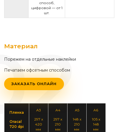
способ,
цифровой — от 1
шт.
Материал
Порежем на отдельные наклейки
Печатаем офсетным способом
ЗАКАЗАТЬ ОНЛАЙН
А3
А4
А5
А6
Пленка
297 х
297 х
148 х
105 х
Oracal
420
210
210
148
720 dpi
мм
мм
мм
мм