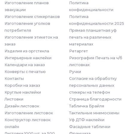
Изготовление планов
Политика
эвакуации
конфиденциальности
Изготовление стикерпаков
Политика
Изготовление уголков
конфиденциальности 2025
потребителя
Прямая планшетная уф
Изготовление этикеток на
печать на различных
заказ
материалах
Изделия из оргстекла
Ретаргет
Интерьерные наклейки
Ризография Печать на ч/б
Календари на заказ
листовках
Конверты с печатью
Ручки
Контакты
Согласие на обработку
Коробки на заказ
персональных данных
Круглые наклейки
стикеры на телефон
Листовки
Страница благодарности
Дизайн листовок
Табличка Брайля
Изготовление листовок
Тактильные мнемосхемы
Конструктор листовок
Уф ДТФ наклейки
онлайн
Фасадные таблички
Листовки 1000 шт. за 500
Франшиза