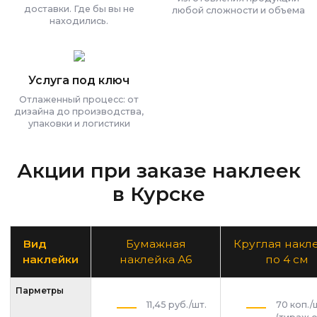
доставки. Где бы вы не
любой сложности и объема
находились.
Услуга под ключ
Отлаженный процесс: от
дизайна до производства,
упаковки и логистики
Акции при заказе наклеек
в Курске
Вид
Бумажная
Круглая накл
наклейки
наклейка А6
по 4 см
Парметры
11,45 руб./шт.
70 коп./