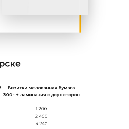
урске
й
Визитки мелованная бумага
300г + ламинация с двух сторон
1 200
2 400
4 740