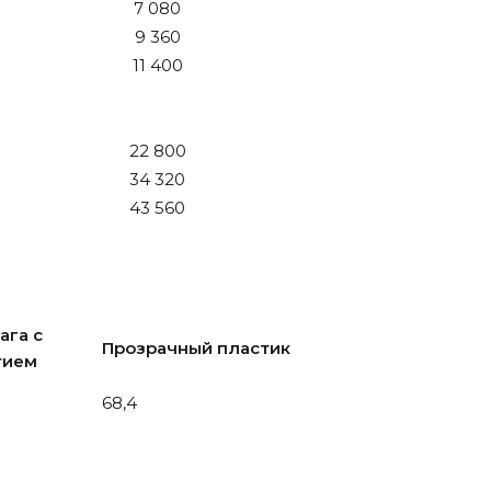
7 080
9 360
11 400
22 800
34 320
43 560
ага с
Прозрачный пластик
тием
68,4