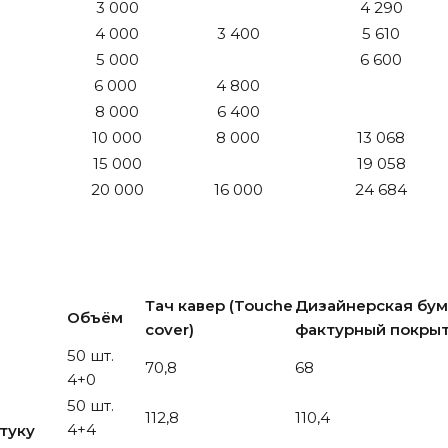
3 000
4 290
4 000
3 400
5 610
5 000
6 600
6 000
4 800
8 000
6 400
10 000
8 000
13 068
15 000
19 058
20 000
16 000
24 684
Тач кавер (Touche
Дизайнерская бум
Объём
cover)
фактурный покры
е
50 шт.
70,8
68
4+0
50 шт.
112,8
110,4
4+4
туку