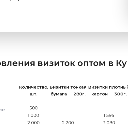
овления визиток оптом
в К
Количество,
Визитки тонкая
Визитки плотны
шт.
бумага — 280г.
картон — 300г.
500
ие
1 000
1 595
2 000
2 200
3 080