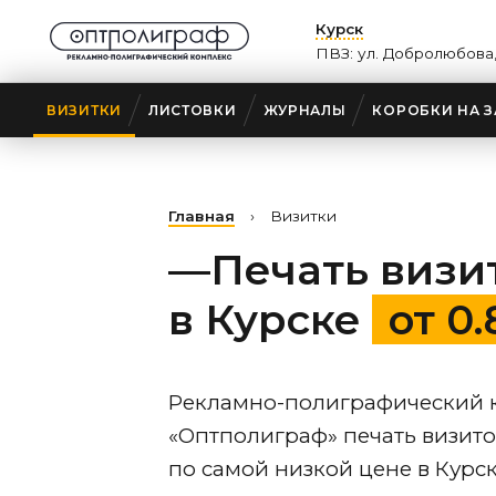
Курск
ПВЗ: ул. Добролюбова,
ВИЗИТКИ
ЛИСТОВКИ
ЖУРНАЛЫ
КОРОБКИ НА З
Главная
›
Визитки
—Печать визи
в Курске
от 0
Рекламно-полиграфический 
«Оптполиграф» печать визит
по самой низкой цене
в Курс