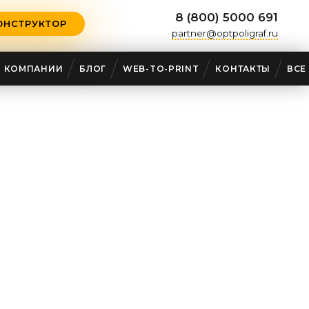
8 (800) 5000 691
ОНСТРУКТОР
partner@optpoligraf.ru
О КОМПАНИИ
БЛОГ
WEB-TO-PRINT
КОНТАКТЫ
ВСЕ