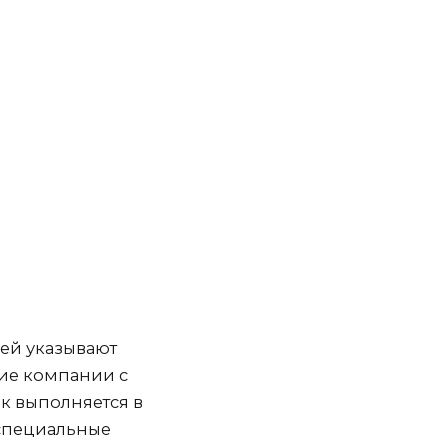
ней указывают
ние компании с
ок выполняется в
 специальные