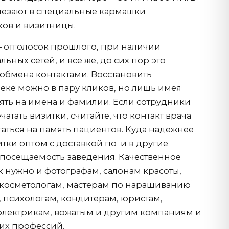
лезают в специальные кармашки
ов и визитницы.
 – отголосок прошлого, при наличии
ьных сетей, и все же, до сих пор это
обмена контактами. Восстановить
ке можно в пару кликов, но лишь имея
ть на имена и фамилии. Если сотрудники
атать визитки, считайте, что контакт врача
агаться на память пациентов. Куда надежнее
итки оптом с доставкой по
и в другие
 посещаемость заведения. Качественное
к нужно и фотографам, салонам красоты,
 косметологам, мастерам по наращиванию
, психологам, кондитерам, юристам,
, электрикам, вожатым и другим компаниям и
их профессий.