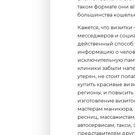
таком формате они в
большинства кошельк
Кажется, что визитки
месседжеров и социал
действенный способ 
информацию о челове
исключительную памя
клиники забыли напеч
утерян, не стоит пол
купить красивые виз
регионы, и повысить
изготовление визито
мастерам маникюра,
ресниц, массажистам
автосервисам, такси
представителям друг