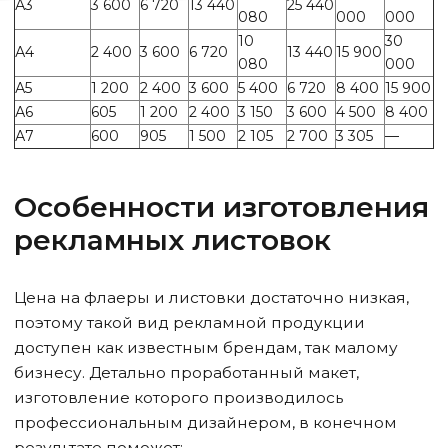
А3
3 600
6 720
13 440
25 440
080
000
000
10
30
А4
2 400
3 600
6 720
13 440
15 900
080
000
А5
1 200
2 400
3 600
5 400
6 720
8 400
15 900
А6
605
1 200
2 400
3 150
3 600
4 500
8 400
А7
600
905
1 500
2 105
2 700
3 305
—
Особенности изготовления
рекламных листовок
Цена на флаеры и листовки достаточно низкая,
поэтому такой вид рекламной продукции
доступен как известным брендам, так малому
бизнесу. Детально проработанный макет,
изготовление которого производилось
профессиональным дизайнером, в конечном
результате поможет: