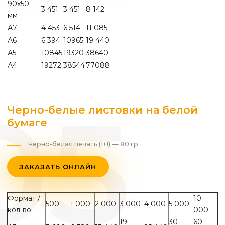
90х50
3 451
3 451
8 142
мм
А7
4 453
6 514
11 085
А6
6 394
10965
19 440
А5
10845
19320
38640
А4
19272
38544
77088
Черно-белые листовки на белой
бумаге
Черно-белая печать (1+1) — 80 гр.
ЗАКАЗАТЬ ОНЛАЙН
Формат /
10
500
1 000
2 000
3 000
4 000
5 000
кол-во.
000
19
30
60