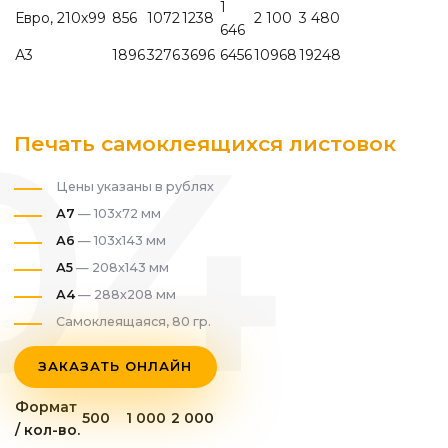
1
Евро, 210х99
856
1072
1238
2 100
3 480
646
А3
1896
3276
3696
6456
10968
19248
Печать самоклеящихся листовок
Цены указаны в рублях
А7
— 103х72 мм
А6
— 103х143 мм
А5
— 208х143 мм
А4
— 288х208 мм
Самоклеящаяся, 80 гр.
ЗАКАЗАТЬ ОНЛАЙН
Формат
500
1 000
2 000
/ кол-во.