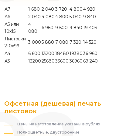
А7
1 680
2 040
3 720
4 800
4 920
А6
2 040
4 080
4 800
5 040
9 840
А5 или
4
6 960
9 600
9 840
19 404
10х15
080
Листовки
3 000
5 880
7 080
7 320
14 520
210х99
А4
6 600
13200
18480
19380
36 960
А3
13200
25680
33600
36960
69 240
Офсетная (дешевая) печать
листовок
Цены на изготовление указаны в рублях
Полноцветные, двусторонние