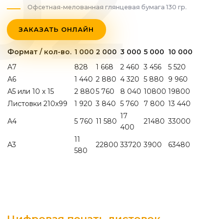
Офсетная-мелованная глянцевая бумага 130 гр.
ЗАКАЗАТЬ ОНЛАЙН
Формат / кол-во.
1 000
2 000
3 000
5 000
10 000
А7
828
1 668
2 460
3 456
5 520
А6
1 440
2 880
4 320
5 880
9 960
А5 или 10 х 15
2 880
5 760
8 040
10800
19800
Листовки 210х99
1 920
3 840
5 760
7 800
13 440
17
А4
5 760
11 580
21480
33000
400
11
А3
22800
33720
3900
63480
580
Цифровая печать листовок