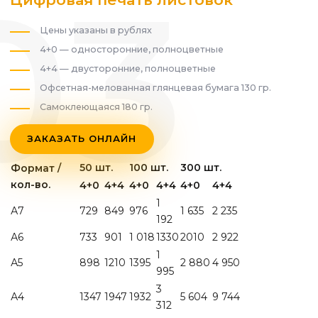
Цены указаны в рублях
4+0 — односторонние, полноцветные
4+4 — двусторонние, полноцветные
Офсетная-мелованная глянцевая бумага 130 гр.
Самоклеющаяся 180 гр.
ЗАКАЗАТЬ ОНЛАЙН
50 шт.
100 шт.
300 шт.
Формат /
кол-во.
4+0
4+4
4+0
4+4
4+0
4+4
1
А7
729
849
976
1 635
2 235
192
А6
733
901
1 018
1330
2010
2 922
1
А5
898
1210
1395
2 880
4 950
995
3
А4
1347
1947
1932
5 604
9 744
312