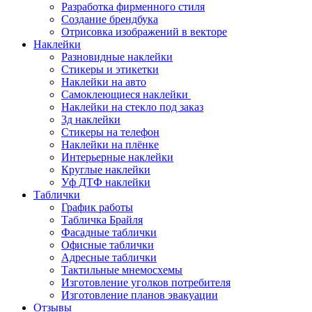
Разработка фирменного стиля
Создание брендбука
Отрисовка изображений в векторе
Наклейки
Разновидные наклейки
Стикеры и этикетки
Наклейки на авто
Самоклеющиеся наклейки
Наклейки на стекло под заказ
3д наклейки
Cтикеры на телефон
Наклейки на плёнке
Интерьерные наклейки
Круглые наклейки
Уф ДТФ наклейки
Таблички
График работы
Табличка Брайля
Фасадные таблички
Офисные таблички
Адресные таблички
Тактильные мнемосхемы
Изготовление уголков потребителя
Изготовление планов эвакуации
Отзывы