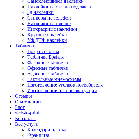
Самоклеющиеся наклейки
Наклейки на стекло под заказ
3д наклейки
Cтикеры на телефон
Наклейки на плёнке
Интерьерные наклейки
Круглые наклейки
Уф ДТФ наклейки
Таблички
График работы
Табличка Брайля
Фасадные таблички
Офисные таблички
Адресные таблички
Тактильные мнемосхемы
Изготовление уголков потребителя
Изготовление планов эвакуации
Отзывы
О компании
Блог
web-to-print
Контакты
Все услуги
Календари на заказ
Франшиза