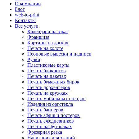
О компании
Блог
web-to-print
Контакты
Все услуги
Календари на заказ
Франшиза
Картины на досках
Печать на холсте
Неоновые вывески и надписи
Ручки
Пластиковые карты
Печать блокнотов
Печать на пакетах
Печать бумажных бирок
Печать дорхенгеров
Печать на кружках
Печать мобильных стендов
Изделия из оргстекла
Печать баннеров
Печать афиш и постеров
Печать ежедневников
Печать на футболках
Фрезерная резка
Навигация для зданий