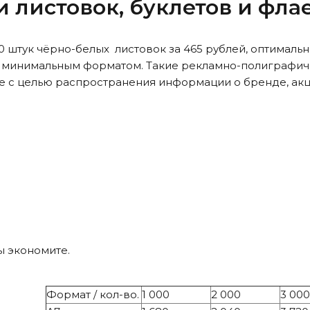
и листовок, буклетов и фл
000 штук чёрно-белых листовок за 465 рублей, оптимал
е минимальным форматом. Такие рекламно-полиграфич
е с целью распространения информации о бренде, ак
вы экономите.
Формат / кол-во.
1 000
2 000
3 000