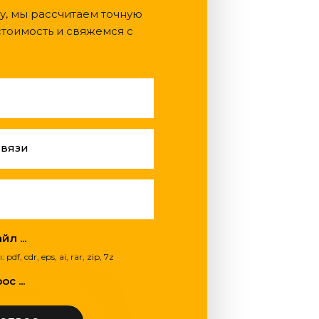
у, мы рассчитаем точную
тоимость и свяжемся с
связи
л ...
, cdr, eps, ai, rar, zip, 7z
с ...