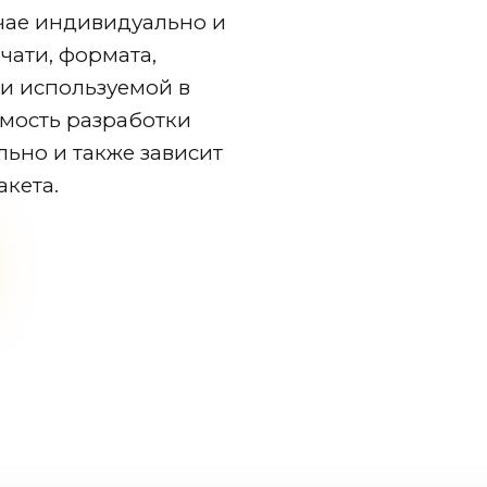
чае индивидуально и
чати, формата,
ти используемой в
имость разработки
льно и также зависит
акета.