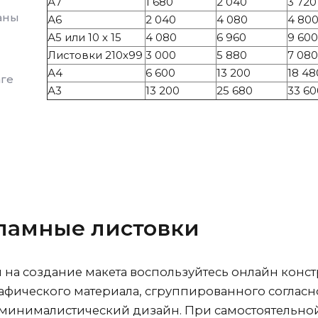
А7
1 680
2 040
3 720
аны
А6
2 040
4 080
4 80
А5 или 10 х 15
4 080
6 960
9 600
Листовки 210х99
3 000
5 880
7 080
А4
6 600
13 200
18 48
аге
А3
13 200
25 680
33 60
кламные листовки
на создание макета воспользуйтесь онлайн конст
фического материала, сгруппированного согласно
 минималистический дизайн. При самостоятельной 