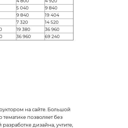
4 800
4 920
0
5 040
9 840
9 840
19 404
7 320
14 520
0
19 380
36 960
0
36 960
69 240
руктором на сайте. Большой
 тематике позволяет без
разработке дизайна, учтите,