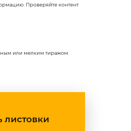
нформацию. Проверяйте контент
упным или мелким тиражом.
ь листовки