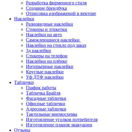
Разработка фирменного стиля
Создание брендбука
Отрисовка изображений в векторе
Наклейки
Разновидные наклейки
Стикеры и этикетки
Наклейки на авто
Самоклеющиеся наклейки
Наклейки на стекло под заказ
3д наклейки
Cтикеры на телефон
Наклейки на плёнке
Интерьерные наклейки
Круглые наклейки
Уф ДТФ наклейки
Таблички
График работы
Табличка Брайля
Фасадные таблички
Офисные таблички
Адресные таблички
Тактильные мнемосхемы
Изготовление уголков потребителя
Изготовление планов эвакуации
Отзывы