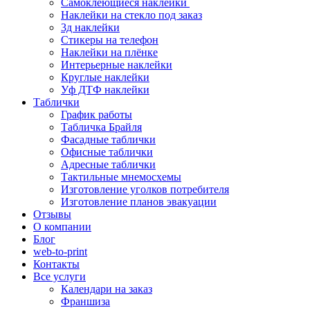
Самоклеющиеся наклейки
Наклейки на стекло под заказ
3д наклейки
Cтикеры на телефон
Наклейки на плёнке
Интерьерные наклейки
Круглые наклейки
Уф ДТФ наклейки
Таблички
График работы
Табличка Брайля
Фасадные таблички
Офисные таблички
Адресные таблички
Тактильные мнемосхемы
Изготовление уголков потребителя
Изготовление планов эвакуации
Отзывы
О компании
Блог
web-to-print
Контакты
Все услуги
Календари на заказ
Франшиза