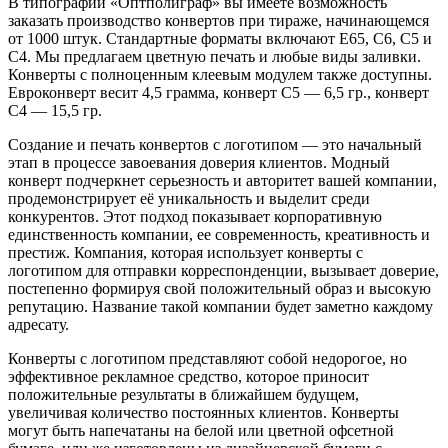
В типографии «Оптполиграф» вы имеете возможность
заказать производство конвертов при тираже, начинающемся
от 1000 штук. Стандартные форматы включают Е65, С6, С5 и
С4. Мы предлагаем цветную печать и любые виды заливки.
Конверты с полноценным клеевым модулем также доступны.
Евроконверт весит 4,5 грамма, конверт С5 — 6,5 гр., конверт
С4 — 15,5 гр.
Создание и печать конвертов с логотипом — это начальный
этап в процессе завоевания доверия клиентов. Модный
конверт подчеркнет серьезность и авторитет вашей компании,
продемонстрирует её уникальность и выделит среди
конкурентов. Этот подход показывает корпоративную
единственность компании, ее современность, креативность и
престиж. Компания, которая использует конверты с
логотипом для отправки корреспонденции, вызывает доверие,
постепенно формируя свой положительный образ и высокую
репутацию. Название такой компании будет заметно каждому
адресату.
Конверты с логотипом представляют собой недорогое, но
эффективное рекламное средство, которое приносит
положительные результаты в ближайшем будущем,
увеличивая количество постоянных клиентов. Конверты
могут быть напечатаны на белой или цветной офсетной