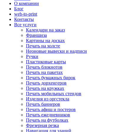
О компании
Блог
web-to-print
Контакты
Все услуги
Календари на заказ
Франшиза
Картины на досках
Печать на холсте
Неоновые вывески и надписи
Ручки
Пластиковые карты
Печать блокнотов
Печать на пакетах
Печать бумажных бирок
Печать дорхенгеров
Печать на кружках
Печать мобильных стендов
Изделия из оргстекла
Печать баннеров
Печать афиш и постеров
Печать ежедневников
Печать на футболках
Фрезерная резка
Навигация для зданий