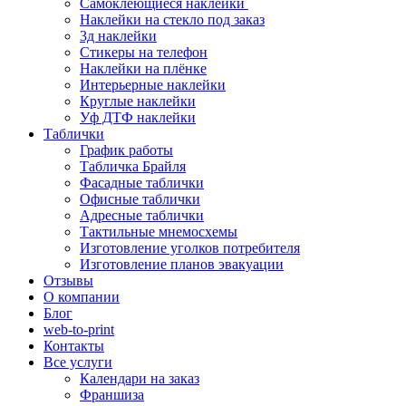
Самоклеющиеся наклейки
Наклейки на стекло под заказ
3д наклейки
Cтикеры на телефон
Наклейки на плёнке
Интерьерные наклейки
Круглые наклейки
Уф ДТФ наклейки
Таблички
График работы
Табличка Брайля
Фасадные таблички
Офисные таблички
Адресные таблички
Тактильные мнемосхемы
Изготовление уголков потребителя
Изготовление планов эвакуации
Отзывы
О компании
Блог
web-to-print
Контакты
Все услуги
Календари на заказ
Франшиза