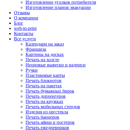
Изготовление уголков потребителя
Изготовление планов эвакуации
Отзывы
О компании
Блог
web-to-print
Контакты
Все услуги
Календари на заказ
Франшиза
Картины на досках
Печать на холсте
Неоновые вывески и надписи
Ручки
Пластиковые карты
Печать блокнотов
Печать на пакетах
Печать бумажных бирок
Печать дорхенгеров
Печать на кружках
Печать мобильных стендов
Изделия из оргстекла
Печать баннеров
Печать афиш и постеров
Печать ежедневников