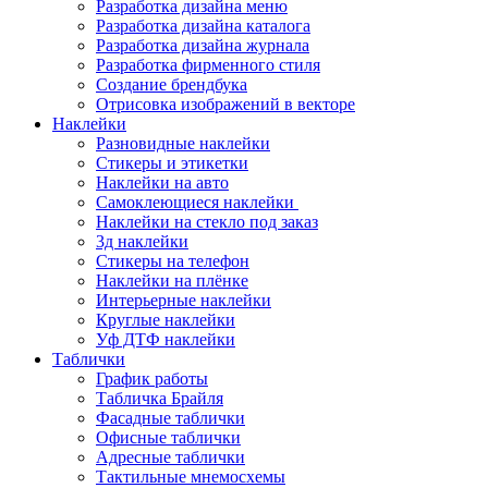
Разработка дизайна меню
Разработка дизайна каталога
Разработка дизайна журнала
Разработка фирменного стиля
Создание брендбука
Отрисовка изображений в векторе
Наклейки
Разновидные наклейки
Стикеры и этикетки
Наклейки на авто
Самоклеющиеся наклейки
Наклейки на стекло под заказ
3д наклейки
Cтикеры на телефон
Наклейки на плёнке
Интерьерные наклейки
Круглые наклейки
Уф ДТФ наклейки
Таблички
График работы
Табличка Брайля
Фасадные таблички
Офисные таблички
Адресные таблички
Тактильные мнемосхемы