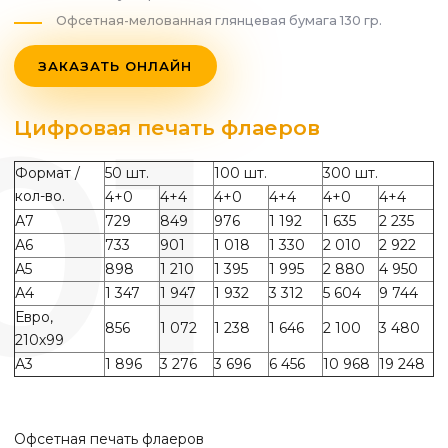
Офсетная-мелованная глянцевая бумага 130 гр.
ЗАКАЗАТЬ ОНЛАЙН
Цифровая печать флаеров
Формат /
50 шт.
100 шт.
300 шт.
кол-во.
4+0
4+4
4+0
4+4
4+0
4+4
А7
729
849
976
1 192
1 635
2 235
А6
733
901
1 018
1 330
2 010
2 922
А5
898
1 210
1 395
1 995
2 880
4 950
А4
1 347
1 947
1 932
3 312
5 604
9 744
Евро,
856
1 072
1 238
1 646
2 100
3 480
210х99
А3
1 896
3 276
3 696
6 456
10 968
19 248
Офсетная печать флаеров