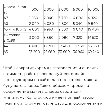
Формат / кол-
1 000
2 000
3 000
5 000
10 000
во.
А7
1 680
2 040
3 720
4 800
4 920
А6
2 040
4 080
4 800
5 040
9 840
А5 или 10 х 15
4 080
6 960
9 600
9 840
19 404
Листовки
3 000
5 880
7 080
7 320
14 520
210х99
А4
6 600
13 200
18 480
19 380
36 960
А3
13 200
25 680
33 600
36 960
69 240
Чтобы сократить время изготовления и снизить
стоимость работы воспользуйтесь онлайн
конструктором на сайте для подготовки макета
будущего флаера. Таким образом время на
оформление макета флаера сводится к
минимуму. Конструктор имеет полный набор
нужных инструментов, текстур для оформления и