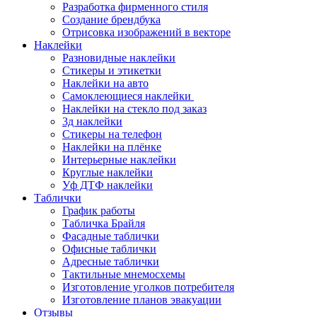
Разработка фирменного стиля
Создание брендбука
Отрисовка изображений в векторе
Наклейки
Разновидные наклейки
Стикеры и этикетки
Наклейки на авто
Самоклеющиеся наклейки
Наклейки на стекло под заказ
3д наклейки
Cтикеры на телефон
Наклейки на плёнке
Интерьерные наклейки
Круглые наклейки
Уф ДТФ наклейки
Таблички
График работы
Табличка Брайля
Фасадные таблички
Офисные таблички
Адресные таблички
Тактильные мнемосхемы
Изготовление уголков потребителя
Изготовление планов эвакуации
Отзывы