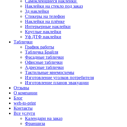
Самоклеющиеся наклейки
Наклейки на стекло под заказ
3д наклейки
Cтикеры на телефон
Наклейки на плёнке
Интерьерные наклейки
Круглые наклейки
Уф ДТФ наклейки
Таблички
График работы
Табличка Брайля
Фасадные таблички
Офисные таблички
Адресные таблички
Тактильные мнемосхемы
Изготовление уголков потребителя
Изготовление планов эвакуации
Отзывы
О компании
Блог
web-to-print
Контакты
Все услуги
Календари на заказ
Франшиза