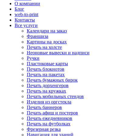
О компании
Блог
web-to-print
Контакты
Все услуги
Календари на заказ
Франшиза
Картины на досках
Печать на холсте
Неоновые вывески и надписи
Ручки
Пластиковые карты
Печать блокнотов
Печать на пакетах
Печать бумажных бирок
Печать дорхенгеров
Печать на кружках
Печать мобильных стендов
Изделия из оргстекла
Печать баннеров
Печать афиш и постеров
Печать ежедневников
Печать на футболках
Фрезерная резка
Навигация для зданий