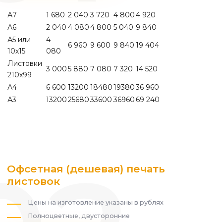
А7
1 680
2 040
3 720
4 800
4 920
А6
2 040
4 080
4 800
5 040
9 840
А5 или
4
6 960
9 600
9 840
19 404
10х15
080
Листовки
3 000
5 880
7 080
7 320
14 520
210х99
А4
6 600
13200
18480
19380
36 960
А3
13200
25680
33600
36960
69 240
Офсетная (дешевая) печать
листовок
Цены на изготовление указаны в рублях
Полноцветные, двусторонние