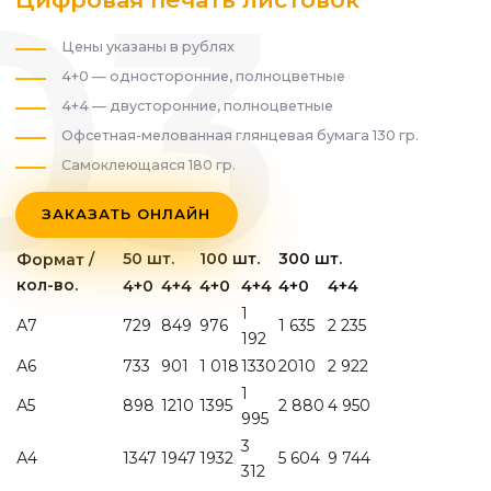
Цены указаны в рублях
4+0 — односторонние, полноцветные
4+4 — двусторонние, полноцветные
Офсетная-мелованная глянцевая бумага 130 гр.
Самоклеющаяся 180 гр.
ЗАКАЗАТЬ ОНЛАЙН
50 шт.
100 шт.
300 шт.
Формат /
кол-во.
4+0
4+4
4+0
4+4
4+0
4+4
1
А7
729
849
976
1 635
2 235
192
А6
733
901
1 018
1330
2010
2 922
1
А5
898
1210
1395
2 880
4 950
995
3
А4
1347
1947
1932
5 604
9 744
312