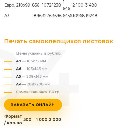
1
Евро, 210х99
856
1072
1238
2 100
3 480
646
А3
1896
3276
3696
6456
10968
19248
Печать самоклеящихся листовок
Цены указаны в рублях
А7
— 103х72 мм
А6
— 103х143 мм
А5
— 208х143 мм
А4
— 288х208 мм
Самоклеящаяся, 80 гр.
ЗАКАЗАТЬ ОНЛАЙН
Формат
500
1 000
2 000
/ кол-во.