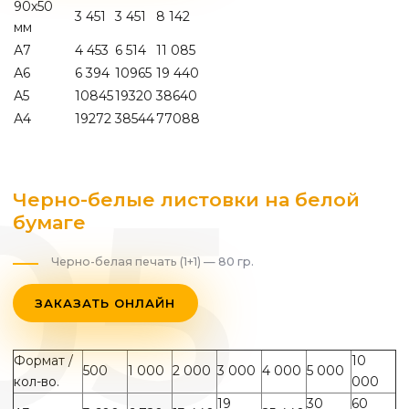
90х50
3 451
3 451
8 142
мм
А7
4 453
6 514
11 085
А6
6 394
10965
19 440
А5
10845
19320
38640
А4
19272
38544
77088
Черно-белые листовки на белой
бумаге
Черно-белая печать (1+1) — 80 гр.
ЗАКАЗАТЬ ОНЛАЙН
Формат /
10
500
1 000
2 000
3 000
4 000
5 000
кол-во.
000
19
30
60