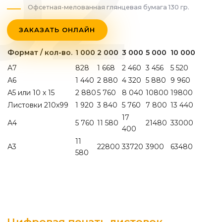
Офсетная-мелованная глянцевая бумага 130 гр.
ЗАКАЗАТЬ ОНЛАЙН
Формат / кол-во.
1 000
2 000
3 000
5 000
10 000
А7
828
1 668
2 460
3 456
5 520
А6
1 440
2 880
4 320
5 880
9 960
А5 или 10 х 15
2 880
5 760
8 040
10800
19800
Листовки 210х99
1 920
3 840
5 760
7 800
13 440
17
А4
5 760
11 580
21480
33000
400
11
А3
22800
33720
3900
63480
580
Цифровая печать листовок