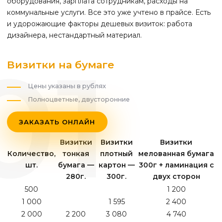
оборудования, зарплата сотрудникам, расходы на
коммунальные услуги. Все это уже учтено в прайсе. Есть
и удорожающие факторы дешевых визиток: работа
дизайнера, нестандартный материал.
Визитки на бумаге
Цены указаны в рублях
Полноцветные, двусторонние
ЗАКАЗАТЬ ОНЛАЙН
Визитки
Визитки
Визитки
Количество,
тонкая
плотный
мелованная бумага
шт.
бумага —
картон —
300г + ламинация с
280г.
300г.
двух сторон
500
1 200
1 000
1 595
2 400
2 000
2 200
3 080
4 740