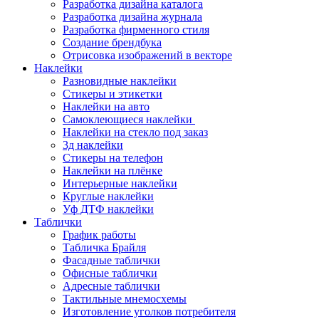
Разработка дизайна каталога
Разработка дизайна журнала
Разработка фирменного стиля
Создание брендбука
Отрисовка изображений в векторе
Наклейки
Разновидные наклейки
Стикеры и этикетки
Наклейки на авто
Самоклеющиеся наклейки
Наклейки на стекло под заказ
3д наклейки
Cтикеры на телефон
Наклейки на плёнке
Интерьерные наклейки
Круглые наклейки
Уф ДТФ наклейки
Таблички
График работы
Табличка Брайля
Фасадные таблички
Офисные таблички
Адресные таблички
Тактильные мнемосхемы
Изготовление уголков потребителя