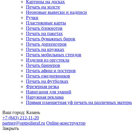
Картины на досках
Печать на холсте
Неоновые вывески и надписи
Ручки
Пластиковые карты
Печать блокнотов
Печать на пакетах
Печать бумажных бирок
Печать дорхенгеров
Печать на кружках
Печать мобильных стендов
Изделия из оргстекла
Печать баннеров
Печать афиш и постеров
Печать ежедневников
Печать на футболках
Фрезерная резка
Навигация для зданий
Наружная реклама
Прямая планшетная уф печать на различных матери
Ваш город:
Казань
+7 (843) 212-11-20
partner@optpoligraf.ru
Online-конструктор
Закрыть