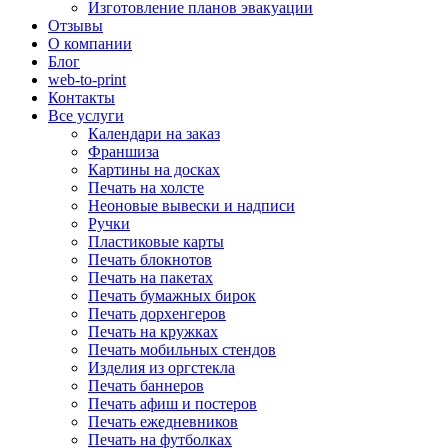
Изготовление планов эвакуации
Отзывы
О компании
Блог
web-to-print
Контакты
Все услуги
Календари на заказ
Франшиза
Картины на досках
Печать на холсте
Неоновые вывески и надписи
Ручки
Пластиковые карты
Печать блокнотов
Печать на пакетах
Печать бумажных бирок
Печать дорхенгеров
Печать на кружках
Печать мобильных стендов
Изделия из оргстекла
Печать баннеров
Печать афиш и постеров
Печать ежедневников
Печать на футболках