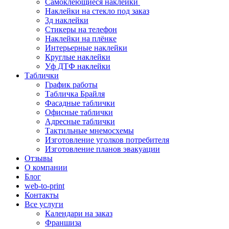
Самоклеющиеся наклейки
Наклейки на стекло под заказ
3д наклейки
Cтикеры на телефон
Наклейки на плёнке
Интерьерные наклейки
Круглые наклейки
Уф ДТФ наклейки
Таблички
График работы
Табличка Брайля
Фасадные таблички
Офисные таблички
Адресные таблички
Тактильные мнемосхемы
Изготовление уголков потребителя
Изготовление планов эвакуации
Отзывы
О компании
Блог
web-to-print
Контакты
Все услуги
Календари на заказ
Франшиза