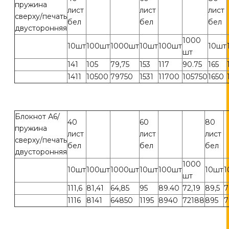
пружина
лист
лист
лист
сверху/печать
бел
бел
бел
двусторонняя
1000
10шт
100шт
1000шт
10шт
100шт
10шт
шт
141
105
79,75
153
117
90.75
165
1411
10500
79750
1531
11700
105750
1650
Блокнот А6/
40
60
80
пружина
лист
лист
лист
сверху/печать
бел
бел
бел
двусторонняя
1000
10шт
100шт
1000шт
10шт
100шт
10шт
1
шт
111,6
81,41
64,85
95
89.40
72,19
89,5
7
1116
8141
64850
1195
8940
72188
895
7