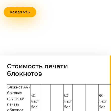
ЗАКАЗАТЬ
Стоимость печати
блокнотов
Блокнот А4 /
боковая
40
60
80
пружина/
лист
лист
лист
печать
бел
бел
бел
обложки