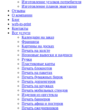
Изготовление уголков потребителя
Изготовление планов эвакуации
Отзывы
О компании
Блог
web-to-print
Контакты
Все услуги
Календари на заказ
Франшиза
Картины на досках
Печать на холсте
Неоновые вывески и надписи
Ручки
Пластиковые карты
Печать блокнотов
Печать на пакетах
Печать бумажных бирок
Печать дорхенгеров
Печать на кружках
Печать мобильных стендов
Изделия из оргстекла
Печать баннеров
Печать афиш и постеров
Печать ежедневников