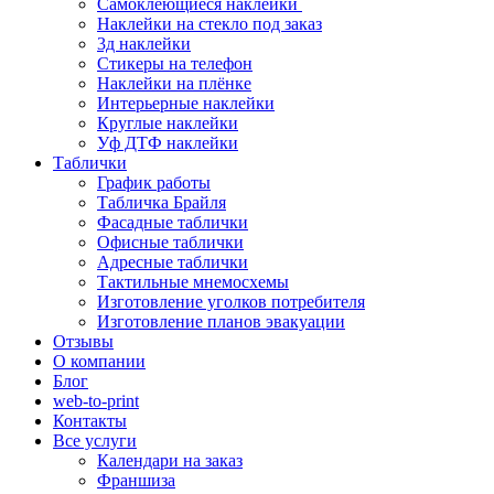
Самоклеющиеся наклейки
Наклейки на стекло под заказ
3д наклейки
Cтикеры на телефон
Наклейки на плёнке
Интерьерные наклейки
Круглые наклейки
Уф ДТФ наклейки
Таблички
График работы
Табличка Брайля
Фасадные таблички
Офисные таблички
Адресные таблички
Тактильные мнемосхемы
Изготовление уголков потребителя
Изготовление планов эвакуации
Отзывы
О компании
Блог
web-to-print
Контакты
Все услуги
Календари на заказ
Франшиза