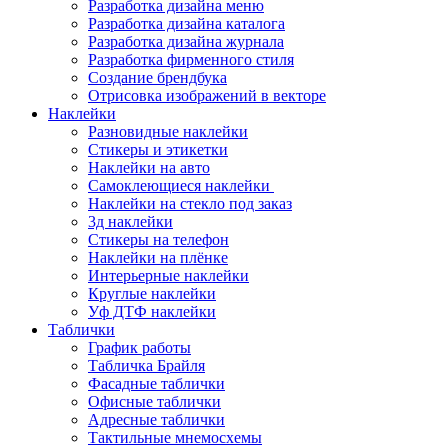
Разработка дизайна меню
Разработка дизайна каталога
Разработка дизайна журнала
Разработка фирменного стиля
Создание брендбука
Отрисовка изображений в векторе
Наклейки
Разновидные наклейки
Стикеры и этикетки
Наклейки на авто
Самоклеющиеся наклейки
Наклейки на стекло под заказ
3д наклейки
Cтикеры на телефон
Наклейки на плёнке
Интерьерные наклейки
Круглые наклейки
Уф ДТФ наклейки
Таблички
График работы
Табличка Брайля
Фасадные таблички
Офисные таблички
Адресные таблички
Тактильные мнемосхемы