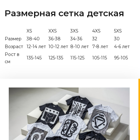
Размерная сетка детская
XS
XXS
3XS
4XS
5XS
Размер
38-40
36-38
34-36
32
30
Возраст
12-14 лет
10-12 лет
8-10 лет
7-8 лет
4-6 лет
Рост в
135-145
125-135
115-125
105-115
95-105
см