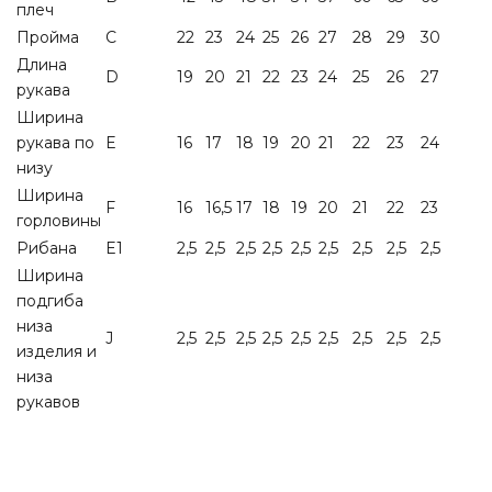
плеч
Пройма
C
22
23
24
25
26
27
28
29
30
Длина
D
19
20
21
22
23
24
25
26
27
рукава
Ширина
рукава по
E
16
17
18
19
20
21
22
23
24
низу
Ширина
F
16
16,5
17
18
19
20
21
22
23
горловины
Рибана
E1
2,5
2,5
2,5
2,5
2,5
2,5
2,5
2,5
2,5
Ширина
подгиба
низа
J
2,5
2,5
2,5
2,5
2,5
2,5
2,5
2,5
2,5
изделия и
низа
рукавов