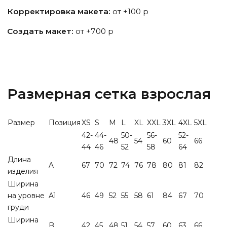
Корректировка макета:
от +100 р
Создать макет:
от +700 р
Размерная сетка взрослая
Размер
Позиция
XS
S
M
L
XL
XXL
3XL
4XL
5XL
42-
44-
50-
56-
52-
48
54
60
66
44
46
52
58
64
Длина
A
67
70
72
74
76
78
80
81
82
изделия
Ширина
на уровне
A1
46
49
52
55
58
61
84
67
70
груди
Ширина
B
42
45
48
51
54
57
60
63
66