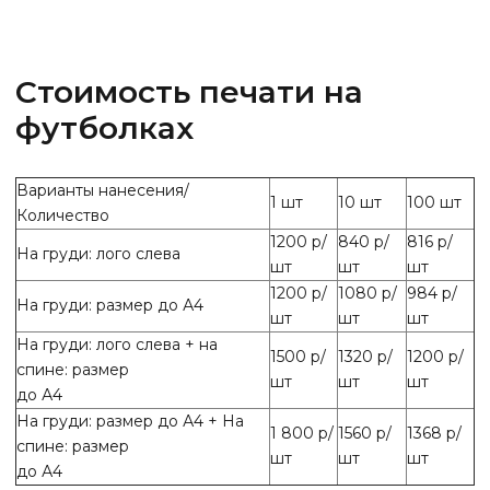
Стоимость печати на
футболках
Варианты нанесения/
1 шт
10 шт
100 шт
Количество
1200 р/
840 р/
816 р/
На груди: лого слева
шт
шт
шт
1200 р/
1080 р/
984 р/
На груди: размер до А4
шт
шт
шт
На груди: лого слева + на
1500 р/
1320 р/
1200 р/
спине: размер
шт
шт
шт
до А4
На груди: размер до А4 + На
1 800 р/
1560 р/
1368 р/
спине: размер
шт
шт
шт
до А4