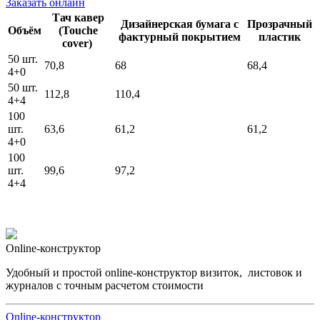
Заказать онлайн
Тач кавер
Дизайнерская бумага с
Прозрачный
Объём
(Touche
фактурный покрытием
пластик
cover)
50 шт.
70,8
68
68,4
4+0
50 шт.
112,8
110,4
4+4
100
шт.
63,6
61,2
61,2
4+0
100
шт.
99,6
97,2
4+4
Online-конструктор
Удобный и простой online-конструктор визиток, листовок и
журналов с точным расчетом стоимости
Online-конструктор