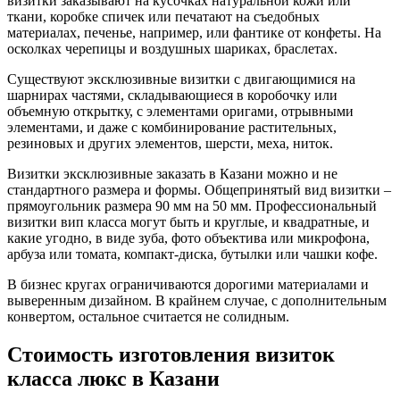
визитки заказывают на кусочках натуральной кожи или
ткани, коробке спичек или печатают на съедобных
материалах, печенье, например, или фантике от конфеты. На
осколках черепицы и воздушных шариках, браслетах.
Существуют эксклюзивные визитки с двигающимися на
шарнирах частями, складывающиеся в коробочку или
объемную открытку, с элементами оригами, отрывными
элементами, и даже с комбинирование растительных,
резиновых и других элементов, шерсти, меха, ниток.
Визитки эксклюзивные заказать
в Казани
можно и не
стандартного размера и формы. Общепринятый вид визитки –
прямоугольник размера 90 мм на 50 мм. Профессиональный
визитки вип класса могут быть и круглые, и квадратные, и
какие угодно, в виде зуба, фото объектива или микрофона,
арбуза или томата, компакт-диска, бутылки или чашки кофе.
В бизнес кругах ограничиваются дорогими материалами и
выверенным дизайном. В крайнем случае, с дополнительным
конвертом, остальное считается не солидным.
Стоимость изготовления визиток
класса люкс
в Казани