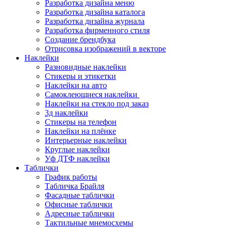
Разработка дизайна меню
Разработка дизайна каталога
Разработка дизайна журнала
Разработка фирменного стиля
Создание брендбука
Отрисовка изображений в векторе
Наклейки
Разновидные наклейки
Стикеры и этикетки
Наклейки на авто
Самоклеющиеся наклейки
Наклейки на стекло под заказ
3д наклейки
Cтикеры на телефон
Наклейки на плёнке
Интерьерные наклейки
Круглые наклейки
Уф ДТФ наклейки
Таблички
График работы
Табличка Брайля
Фасадные таблички
Офисные таблички
Адресные таблички
Тактильные мнемосхемы