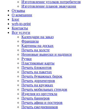
Изготовление уголков потребителя
Изготовление планов эвакуации
Отзывы
О компании
Блог
web-to-print
Контакты
Все услуги
Календари на заказ
Франшиза
Картины на досках
Печать на холсте
Неоновые вывески и надписи
Ручки
Пластиковые карты
Печать блокнотов
Печать на пакетах
Печать бумажных бирок
Печать дорхенгеров
Печать на кружках
Печать мобильных стендов
Изделия из оргстекла
Печать баннеров
Печать афиш и постеров
Печать ежедневников