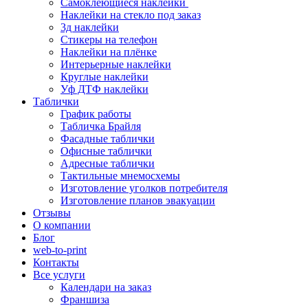
Самоклеющиеся наклейки
Наклейки на стекло под заказ
3д наклейки
Cтикеры на телефон
Наклейки на плёнке
Интерьерные наклейки
Круглые наклейки
Уф ДТФ наклейки
Таблички
График работы
Табличка Брайля
Фасадные таблички
Офисные таблички
Адресные таблички
Тактильные мнемосхемы
Изготовление уголков потребителя
Изготовление планов эвакуации
Отзывы
О компании
Блог
web-to-print
Контакты
Все услуги
Календари на заказ
Франшиза